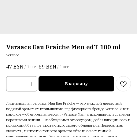
Versace Eau Fraiche Men edT 100 ml
Versace
47
BYN
59
BYN
/
1 шт
/
1 шт
В корзину
Лицензионная реплика. Man Eau Fraiche — это мужской древесный
водяной аромат от итальянского парфюмерного бренда Versace. Этот
парфюм — облегченная версия «Versace Man» с искрящимися свежими
переливами зелени — необходимым аксессуаром, добавляющим лоск и
придающий безупречность стилю своего обладателя. Невероятная
свежесть, мягкость и теплота аромата обволакивает гаммой
чувственных аккордов. Легкие аккорды мускуса, шалфея, кедра