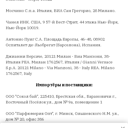
Мосчино С.п.а. Италия, ВИА Сан Грегорио, 28 Милано.
Чанел ИНК. США, 9 57-й Вест-Стрит, 44 этажа Нью-Йорк,
Нью-Йорк 10019.
Антонио Пуиг С.А. Площадь Европы, 46-48, 08902
Оспиталет-де-Льобрегат (Барселона), Испания.
Джианни Версаче, 20121 Милан - Виа Манзони, 38-
Италия РЕА. Милан 1762567, Италия / Gianni Versace
S.p.A. 20121 Milano - Via Manzoni, 38 - Italy REA. Milano
1762567, Italy
Импортёры и поставщики:
ООО "Сокол бай", 225410, Брестская обл., Барановичи г.,
Восточный Посёлок ул., дом № 9а, помещение 1
ООО "Парфюмерия Опт", г. Минск, Ольшевского Н.М. ул.,
дом № 20, офис 386