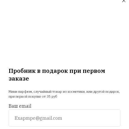
ООО "Селектив логистик", г. Минск, Загородный 3-й пер.,
4В, пом.14
ООО "Триовист", 220020, г. Минск, Победителей пр., дом
№ 100, офис 203 ИП Корсак Л.И., 220106, г. Минск, пер.
Соколянский, дом № 30.
ООО "Релуи Бел", УНП 100417087
Республика Беларусь, 220062 г. Минск, пр-т Победителей,
д. 104, оф. 26. Государственная регистрация МИД
02.08.1993
Пробник в подарок при первом
заказе
Главная
Магазин
Новости
Доставка
Мини парфюм, случайный товар из косметики, или другой подарок,
Акции
Отзывы
Прайс
при первой покупке от 35 руб
Ваш email
+375 25 794 81 89