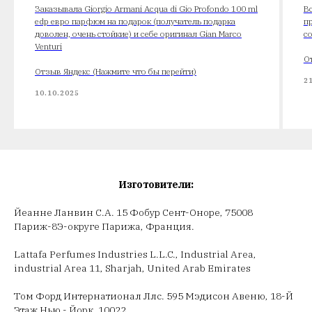
Заказывала Giorgio Armani Acqua di Gio Profondo 100 ml
В
edp евро парфюм на подарок (получатель подарка
п
доволен, очень стойкие) и себе оригинал Gian Marco
с
Venturi
О
Отзыв Яндекс (Нажмите что бы перейти)
2
10.10.2025
Изготовители:
Йеанне Ланвин С.А. 15 Фобур Сент-Оноре, 75008
Париж-8Э-округе Парижа, Франция.
Lattafa Perfumes Industries L.L.C., Industrial Area,
industrial Area 11, Sharjah, United Arab Emirates
Том Форд Интернатионал Ллс. 595 Мэдисон Авеню, 18-Й
Этаж Нью - Йорк, 10022