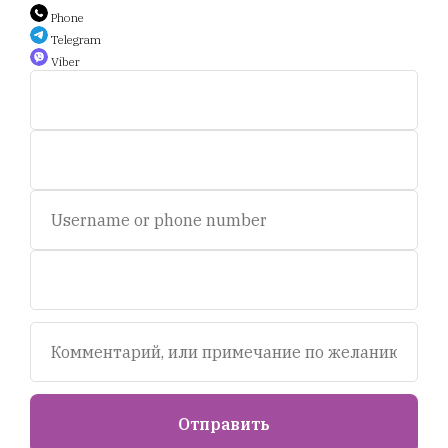
+375 44 588 9 566
Phone
Telegram
Viber
Auction.scent.by@gmail.com
Беларусь, Минск, пр-т. Дзержинского 5.
Пн-пт, с 11 до 19 ч.
Сб - с 11 до 16 ч. Воскресенье - выходной.
© 2020-2025 Площадка интернет аукционов "Scent.by".
УНП693281358
Отправить
Tilda
Made on