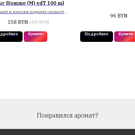
ur Homme (M) edT 100 ml
инт и нероли подарят свежесть,
96
BYN
бергамот и герань придадут
158
BYN
189
BYN
еренность, согреют мускусные
и. Верхние нотки: петитгрейн,
дробнее
Купить
Подробнее
Купить
русы, нероли, бергамот. Сердце
ромата: мускатный шалфей,
гиацинт, герань, кедр.
Понравился аромат?