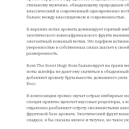
стильному мужчине, обладающему природным оба
классический и современный одновременно вос
баланс между классицизмом и современностью.
В верхних нотах аромата доминирует горячий имб
экзотического южноафриканского фрукта манинк
элегантный кожаный мотив. Это парфюм истинно
уверенностью в собственных силах шагает к своей
размеренность.
Boss The Scent Hugo Boss балансирует на грани 
ноты шлейфа не дают ему скатиться в обыденный
добавляет аромату брутальности, домашнего уюта
Босс.
В композиции громко звучат острые имбирные нот
специя приятно щекочет вкусовые рецепторы, а в
отдаленно разбавляет остроту смолянистыми акк
фруктовой базе аромата. Экзотический фрукт мани
сладкое, я бы сказала вязкое и тягучее, но такое