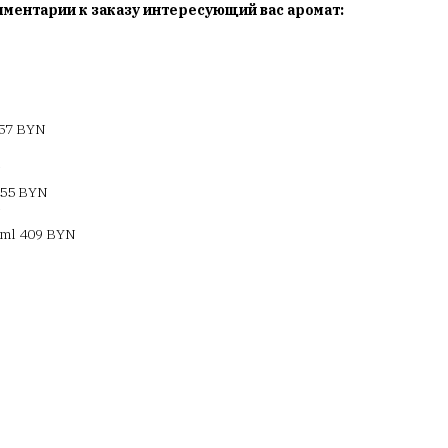
мментарии к заказу интересующий вас аромат:
157 BYN
N
155 BYN
N
ml 409 BYN