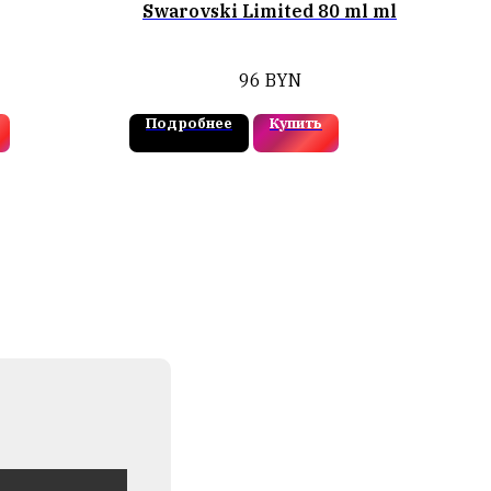
Swarovski Limited 80 ml ml
96
BYN
Подробнее
Купить
П