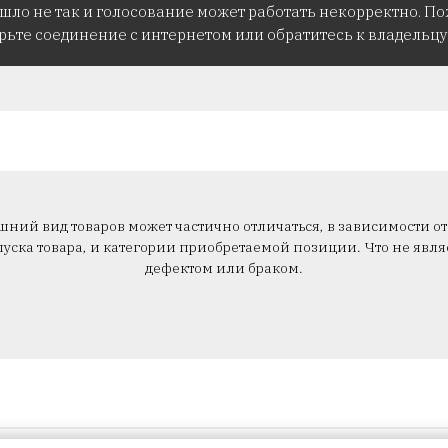
ошло не так и голосование может работать некорректно. По
рьте соединение с интернетом или обратитесь к владельцу 
ний вид товаров может частично отличаться, в зависимости от
уска товара, и категории приобретаемой позиции. Что не явля
дефектом или браком.