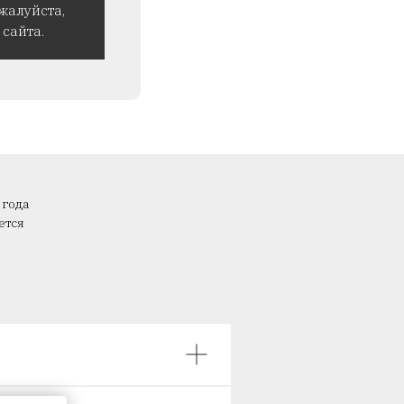
жалуйста,
сайта.
 года
ется