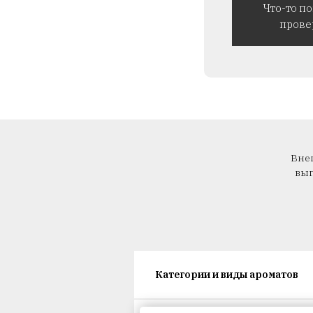
Что-то п
прове
Внеш
вып
Категории и виды ароматов