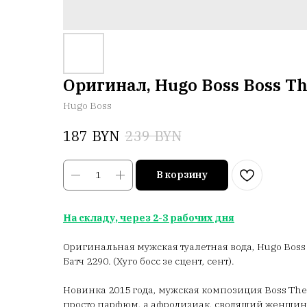
Оригинал, Hugo Boss Boss Th
Hugo Boss
BYN
BYN
187
239
В корзину
На складу, через 2-3 рабочих дня
Оригинальная мужская туалетная вода, Hugo Boss 
Батч 2290. (Хуго босс зе сцент, сент).
Новинка 2015 года, мужская композиция Boss The 
просто парфюм, а афродизиак, сводящий женщин