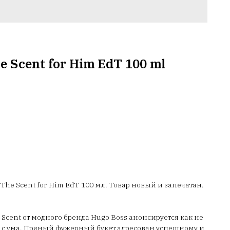
e Scent for Him EdT 100 ml
The Scent for Him EdT 100 мл. Товар новый и запечатан.
Scent от модного бренда Hugo Boss анонсируется как не
 с ума. Пряный фужерный букет адресован успешному и