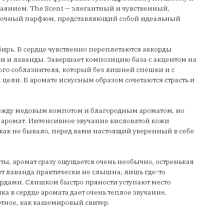
янием. The Scent — элегантный и чувственный,
точный парфюм, представляющий собой идеальный
ирь. В сердце чувственно переплетаются аккорды
и и лаванды. Завершает композицию база с акцентом на
го соблазнителя, который без лишней спешки и с
 цели. В аромате искусным образом сочетаются страсть и
между медовым компотом и благородным ароматом, но
 аромат. Интенсивное звучание кисловатой кожи
 как не бывало, перед вами настоящий уверенный в себе
ы, аромат сразу ощущается очень необычно, остренькая
от лаванда практически не слышна, лишь где-то
ордами. Слишком быстро пряности уступают место
ка в сердце аромата дает очень теплое звучание,
 уютное, как кашемировый свитер.