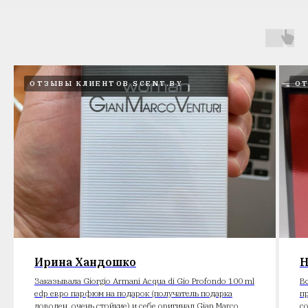
ОТЗЫВЫ КЛИЕНТОВ SCENT.BY
ОТ
Ирина Хандошко
Н
Заказывала Giorgio Armani Acqua di Gio Profondo 100 ml
В
edp евро парфюм на подарок (получатель подарка
п
доволен, очень стойкие) и себе оригинал Gian Marco
с