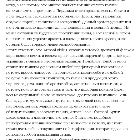
кожу, а все потому, что многое зависит именно от того какими
сочетаниями он проявится. Пирамида этого аромата весьма богата и
ярка, ведь она раскрывается постепенно. Порой, она становится
сладкой, порой, элегантной и волнующей. Данный аромат удивителен
и он оптимально подходит для использования в осенний период. Не
менее актуален он будет и на протяжении зимы, а вот весной и летом
он постепенно утратит яркость и насыщенность своих красок, а его
оттенки будут гораздо менее разнообразными.
Стоит отметить, что Armani Idole D'armani в темный, дымчатый флакон
коричневого цвета, и весьма оригинальной, округлой формы, которая
украшена стильной и необычной крышкой. Подобное приобретение
станет настоящим украшением любой парфюмерной коллекции, а
потому, просто-напросто, невозможно отказать себе в подобной
покупке. Что касается стойкости, то как и вся продукция этого
торгового дома, данный аромат обладает отменным качеством, а
потому, можно не сомневаться в том, что подобная покупка будет
весьма актуальной, и что немаловажно, достаточно выгодной. Ведь
благодаря тому, что даже спустя несколько дней после нанесения
парфюма, легкий, очаровательный шлейф останется на её
обладательнице, а соответственно, Armani Idole D'armani. Будет
расходоваться достаточно экономно. К тому же, подобное
приобретение вполне доступно по стоимости, а потому, не стоит
отказывать себе в покупке элитной парфюмерии, которая идеально
дополнит любой изысканный стиль.
Что и говорить, Armani Idole D'armani поистине достойное