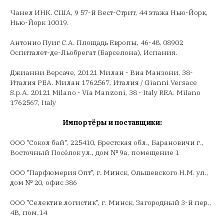
Чанел ИНК. США, 9 57-й Вест-Стрит, 44 этажа Нью-Йорк,
Нью-Йорк 10019.
Антонио Пуиг С.А. Площадь Европы, 46-48, 08902
Оспиталет-де-Льобрегат (Барселона), Испания.
Джианни Версаче, 20121 Милан - Виа Манзони, 38-
Италия РЕА. Милан 1762567, Италия / Gianni Versace
S.p.A. 20121 Milano - Via Manzoni, 38 - Italy REA. Milano
1762567, Italy
Импортёры и поставщики:
ООО "Сокол бай", 225410, Брестская обл., Барановичи г.,
Восточный Посёлок ул., дом № 9а, помещение 1
ООО "Парфюмерия Опт", г. Минск, Ольшевского Н.М. ул.,
дом № 20, офис 386
ООО "Селектив логистик", г. Минск, Загородный 3-й пер.,
4В, пом.14