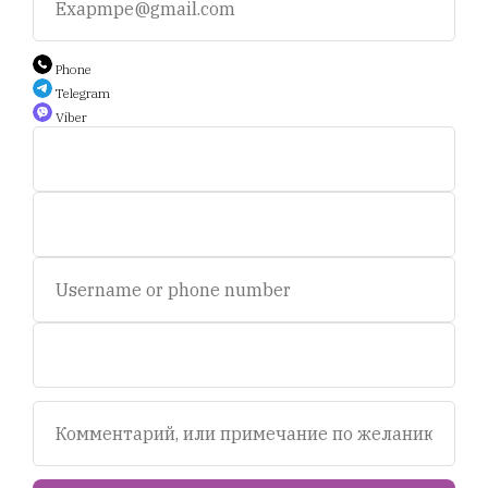
Auction.scent.by@gmail.com
Phone
Telegram
Viber
Беларусь, Минск, пр-т. Дзержинского 5.
Пн-пт, с 11 до 19 ч.
Сб - с 11 до 16 ч. Воскресенье - выходной.
© 2020-2025 Площадка интернет аукционов "Scent.by".
УНП693281358
Tilda
Made on