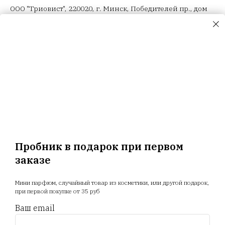
ООО "Триовист", 220020, г. Минск, Победителей пр., дом
№ 100, офис 203 ИП Корсак Л.И., 220106, г. Минск, пер.
Соколянский, дом № 30.
ООО "Релуи Бел", УНП 100417087
Республика Беларусь, 220062 г. Минск, пр-т Победителей,
д. 104, оф. 26. Государственная регистрация МИД
02.08.1993
Главная
Магазин
Новости
Доставка
Акции
Отзывы
Прайс
Пробник в подарок при первом
заказе
+375 25 794 81 89
Мини парфюм, случайный товар из косметики, или другой подарок,
при первой покупке от 35 руб
+375 44 588 9 566
Ваш email