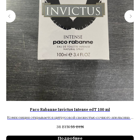
Paco Rabanne Invictus Intense edT 100 ml
Композиция открывается цитрусовой свежестью сочного апельсина в
сочетании с энергичными нотами пряного черного перца. В сердце
38
BYN
55
BYN
слышны ароматы душистого пряного лавра и дорогого качественного
виски.
Подробнее