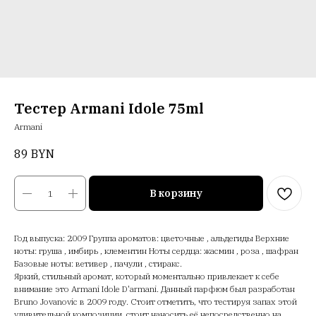
Тестер Armani Idole 75ml
Armani
89
BYN
В корзину
Год выпуска: 2009 Группа ароматов: цветочные , альдегиды Верхние
ноты: груша , имбирь , клементин Ноты сердца: жасмин , роза , шафран
Базовые ноты: ветивер , пачули , стиракс.
Яркий, стильный аромат, который моментально привлекает к себе
внимание это Armani Idole D'armani. Данный парфюм был разработан
Bruno Jovanovic в 2009 году. Стоит отметить,
что тестируя запах этой
удивительной композиции, стоит наносить её непосредственно на