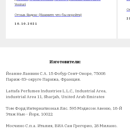
Venturi
О
Отзыв Яндекс (Нажмите что бы перейти)
2
10.10.2025
Изготовители:
Йеанне Ланвин С.А. 15 Фобур Сент-Оноре, 75008
Париж-8Э-округе Парижа, Франция.
Lattafa Perfumes Industries L.L.C., Industrial Area,
industrial Area 11, Sharjah, United Arab Emirates
Том Форд Интернатионал Ллс. 595 Мэдисон Авеню, 18-Й
Этаж Нью - Йорк, 10022
Мосчино С.п.а. Италия, ВИА Сан Грегорио, 28 Милано.