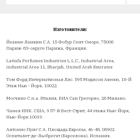
Изготовители:
Йеанне Ланвин С.А. 15 Фобур Сент-Оноре, 75008
Париж-8Э-округе Парижа, Франция.
Lattafa Perfumes Industries L.L.C., Industrial Area,
industrial Area 11, Sharjah, United Arab Emirates
Том Форд Интернатионал Ллс. 595 Мэдисон Авеню, 18-Й
Этаж Нью - Йорк, 10022
Мосчино С.п.а. Италия, ВИА Сан Грегорио, 28 Милано.
Чанел ИНК. США, 9 57-й Вест-Стрит, 44 этажа Нью-Йорк,
Нью-Йорк 10019.
Антонио Пуиг С.А. Площадь Европы, 46-48, 08902
Оспиталет-де-Льобрегат (Барселона), Испания.