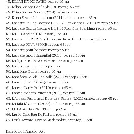
45. KILIAN INTOXICATED тестер 65 мл
46. Kilian Kisses Don`t Lie EDP тестер 65 мл
47. Kilian Sacred Wood (2014) тестер 65 мл
48. Kilian Sweet Redemption (2011) unisex тестер 65 мл
49. Lacoste Eau de Lacoste L.12.12 Blank белая (2011) тестер 65 мл
50. Lacoste Eau de Lacoste L.12.12 Pour Elle Sparkling тестер 65 мл
51. Lacoste ESSENTIAL тестер 65 мл
52. Lacoste L.12.12 Eau de Parfum Rose For Her тестер 65 мл
53. Lacoste POUR FEMME тестер 65 мл
54. Lacoste pour homme тестер 65 мл
55. Lacoste Sport Essential (2010) тестер 65 мл
56. Lalique ENCRE NOIRE HOMME тестер 65 мл
57. Lalique L'Amour тестер 65 мл
58. Lancôme Climat тестер 65 мл
59. Lancôme La Vie Est Belle (2012) тестер 65 мл
60. Lanvin Eclat d’Arpège тестер 65 мл
61. Lanvin Marry Me! (2010) тестер 65 мл
62. Lanvin Modern Princess (2016) тестер 65 мл
63. L'Artisan Parfumeur Bois des Sables (2021) unisex тестер 65 мл
64. Lattafa Khamrah (2022) unisex тестер 65 мл
65. LE LABO SANTAL 33 тестер 65 мл
66. Liu Jo Gold Eau De Parfum тестер 65 мл
67. Loris Azzaro Azzaro Mademoiselle тестер 65 мл
Категория: Аналог ОАЭ