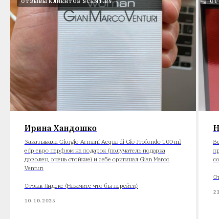
ОТЗЫВЫ КЛИЕНТОВ SCENT.BY
ОТ
Ирина Хандошко
Н
Заказывала Giorgio Armani Acqua di Gio Profondo 100 ml
В
edp евро парфюм на подарок (получатель подарка
п
доволен, очень стойкие) и себе оригинал Gian Marco
с
Venturi
О
Отзыв Яндекс (Нажмите что бы перейти)
2
10.10.2025