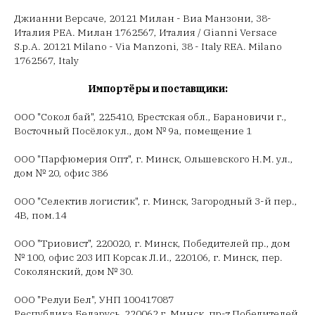
Джианни Версаче, 20121 Милан - Виа Манзони, 38-
Италия РЕА. Милан 1762567, Италия / Gianni Versace
S.p.A. 20121 Milano - Via Manzoni, 38 - Italy REA. Milano
1762567, Italy
Импортёры и поставщики:
ООО "Сокол бай", 225410, Брестская обл., Барановичи г.,
Восточный Посёлок ул., дом № 9а, помещение 1
ООО "Парфюмерия Опт", г. Минск, Ольшевского Н.М. ул.,
дом № 20, офис 386
ООО "Селектив логистик", г. Минск, Загородный 3-й пер.,
4В, пом.14
ООО "Триовист", 220020, г. Минск, Победителей пр., дом
№ 100, офис 203 ИП Корсак Л.И., 220106, г. Минск, пер.
Соколянский, дом № 30.
ООО "Релуи Бел", УНП 100417087
Республика Беларусь, 220062 г. Минск, пр-т Победителей,