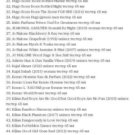
21. Hugo Boss: Boss Bottled Marine тестер 65 мл
22. Hugo Boss Boss Bottled Night тестер 65 мл
23. Hugo Boss Boss The Scent FOR HER (2016) тестер 65 мл
24. Hugo Boss Hugo(green) men тестер 65 мл
25. Initio Parfums Prives Oud for Greatness тестер 65 мл
26. JEAN PAUL GAULTIER Scandal By Night (2018) woman тестер 65 мл
27. Jo Malone Blackberry & Bay тестер 65 мл
28. Jo Malone Grapefruit (1992) unisex тестер 65 мл
29. Jo Malone Myrrh & Tonka тестер 65 мл
30. Jo Malone White Jasmine & Mint (2007) unisex тестер 65 мл
31. JO MALONE Wood Sage & Sea Salt тестер 65 мл
32. Juliette Has A Gun Vanilla Vibes (2019) unisex тестер 65 мл
33. Kajal Almaz (2023 unisex тестер 65 мл
34. Kajal Dahab (2015) woman тестер 65 мл
35. Kenzo Homme Eau de Parfum (2022) тестер 65 мл
36. Kenzo L'eau Par Kenzo Homme тестер 65 мл
37. Kenzo L`EAU PAR pour femme тестер 65 мл
38. Kenzo World Power тестер 65 мл
39. Kilian Bad Boys Are No Good But Good Boys Are No Fun (2018) unisex
тестер 65 мл
40. Kilian Bamboo Harmony unisex тестер 65 мл
41. Kilian Black Phantom (2017) unisex тестер 65 мл
42. Kilian Dangerously in Love тестер 65 мл
43. Kilian Forbidden Games тестер 65 мл
44. Kilian Good Girl Gone Bad (2012) тестер 65 мл