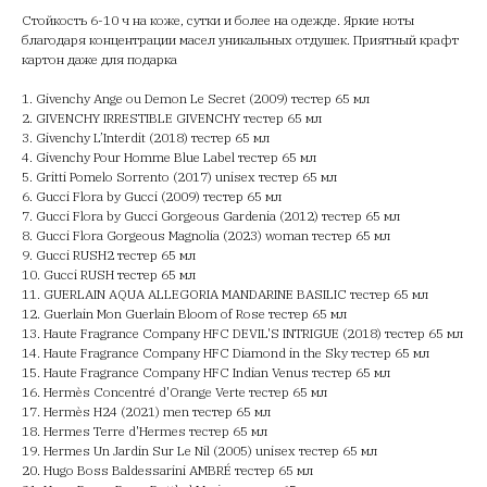
Стойкость 6-10 ч на коже, сутки и более на одежде. Яркие ноты
благодаря концентрации масел уникальных отдушек. Приятный крафт
картон даже для подарка
1. Givenchy Ange ou Demon Le Secret (2009) тестер 65 мл
2. GIVENCHY IRRESTIBLE GIVENCHY тестер 65 мл
3. Givenchy L’Interdit (2018) тестер 65 мл
4. Givenchy Pour Homme Blue Label тестер 65 мл
5. Gritti Pomelo Sorrento (2017) unisex тестер 65 мл
6. Gucci Flora by Gucci (2009) тестер 65 мл
7. Gucci Flora by Gucci Gorgeous Gardenia (2012) тестер 65 мл
8. Gucci Flora Gorgeous Magnolia (2023) woman тестер 65 мл
9. Gucci RUSH2 тестер 65 мл
10. Gucci RUSH тестер 65 мл
11. GUERLAIN AQUA ALLEGORIA MANDARINE BASILIC тестер 65 мл
12. Guerlain Mon Guerlain Bloom of Rose тестер 65 мл
13. Haute Fragrance Company HFC DEVIL'S INTRIGUE (2018) тестер 65 мл
14. Haute Fragrance Company HFC Diamond in the Sky тестер 65 мл
15. Haute Fragrance Company HFC Indian Venus тестер 65 мл
16. Hermès Concentré d'Orange Verte тестер 65 мл
17. Hermès H24 (2021) men тестер 65 мл
18. Hermes Terre d'Hermes тестер 65 мл
19. Hermes Un Jardin Sur Le Nil (2005) unisex тестер 65 мл
20. Hugo Boss Baldessarini AMBRÉ тестер 65 мл