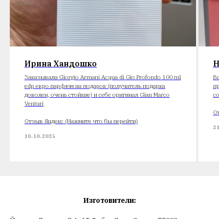
Ирина Хандошко
Н
Заказывала Giorgio Armani Acqua di Gio Profondo 100 ml
В
edp евро парфюм на подарок (получатель подарка
п
доволен, очень стойкие) и себе оригинал Gian Marco
с
Venturi
О
Отзыв Яндекс (Нажмите что бы перейти)
2
10.10.2025
Изготовители: