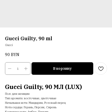
Gucci Guilty, 90 ml
Gucci
90
BYN
В корзину
Gucci Guilty, 90 МЛ (LUX)
Пол: для женщин
Тип аромата: восточные, цветочные
Начальная нота: Мандарин, Розовый перец
Нота сердца: Герань, Персик, Сирень
Конечная нота: Амбра, Пачули