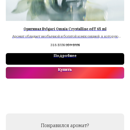
Оригинал Bvlgari Omnia Crystalline edT 65 ml
Аромат обладает необычной и богатой композицией, в которую
входят бамбук, древесина дерева балса, японская груша и лотос.
318
BYN
359
BYN
Подробнее
Купить
Понравился аромат?