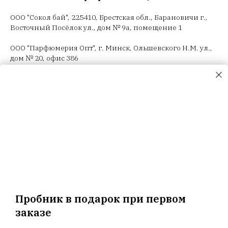
ООО "Сокол бай", 225410, Брестская обл., Барановичи г.,
Восточный Посёлок ул., дом № 9а, помещение 1
ООО "Парфюмерия Опт", г. Минск, Ольшевского Н.М. ул.,
дом № 20, офис 386
ООО "Селектив логистик", г. Минск, Загородный 3-й пер.,
4В, пом.14
ООО "Триовист", 220020, г. Минск, Победителей пр., дом
№ 100, офис 203 ИП Корсак Л.И., 220106, г. Минск, пер.
Соколянский, дом № 30.
ООО "Релуи Бел", УНП 100417087
Республика Беларусь, 220062 г. Минск, пр-т Победителей,
д. 104, оф. 26. Государственная регистрация МИД
02.08.1993
Пробник в подарок при первом
заказе
Главная
Магазин
Новости
Доставка