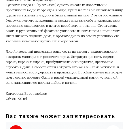
Туалетная вода Guilty от Gucci, одного из самых известных и
престижных модных брендов в мире, призывает свою обладательницу
сделать из жизни праздник и быть главной на нем! С этим роскошным
благоуханием его владелица не сможет отказать себе в удовольствии
постоянно оказываться в центре всеобщего внимания. Стоит лишь
взять в руки стильный флакон с узнаваемым логотипом знаменитого
итальянского модного дома, и аромат одного из самых успешных его
творений поможет ощутить себя королевой.
Яркий и веселый праздник в вашу честь начнется с захватывающих
аккордов мандарина и розового перца. Интригующие ноты сердца,
герань, персик и сирень, пробудят желания и чувства, дремавшие
глубоко в душе. Вам останется выбрать, кто же вы – сама нежность и
женственность или дерзость и провокация. В любом случае все вокруг
под властью аромата Guilty и вашей удивительной магии, усиленной
запоминающимися нотами амбры и пачули.
Категория: Евро парфюм
Объём: 90 ml
Вас также может заинтересовать