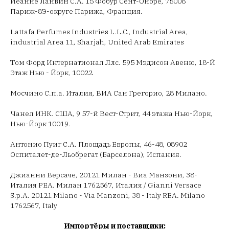
Йеанне Ланвин С.А. 15 Фобур Сент-Оноре, 75008
Париж-8Э-округе Парижа, Франция.
Lattafa Perfumes Industries L.L.C., Industrial Area,
industrial Area 11, Sharjah, United Arab Emirates
Том Форд Интернатионал Ллс. 595 Мэдисон Авеню, 18-Й
Этаж Нью - Йорк, 10022
Мосчино С.п.а. Италия, ВИА Сан Грегорио, 28 Милано.
Чанел ИНК. США, 9 57-й Вест-Стрит, 44 этажа Нью-Йорк,
Нью-Йорк 10019.
Антонио Пуиг С.А. Площадь Европы, 46-48, 08902
Оспиталет-де-Льобрегат (Барселона), Испания.
Джианни Версаче, 20121 Милан - Виа Манзони, 38-
Италия РЕА. Милан 1762567, Италия / Gianni Versace
S.p.A. 20121 Milano - Via Manzoni, 38 - Italy REA. Milano
1762567, Italy
Импортёры и поставщики: