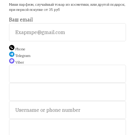
Мини парфюм, случайный товар из косметики, или другой подарок,
Акции
Отзывы
Прайс
при первой покупке от 35 руб
Ваш email
+375 25 794 81 89
+375 44 588 9 566
Phone
Telegram
Viber
Auction.scent.by@gmail.com
Беларусь, Минск, пр-т. Дзержинского 5.
Пн-пт, с 11 до 19 ч.
Сб - с 11 до 16 ч. Воскресенье - выходной.
© 2020-2025 Площадка интернет аукционов "Scent.by".
УНП693281358