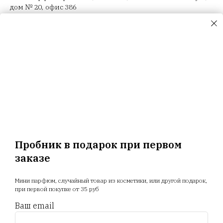
дом № 20, офис 386
ООО "Селектив логистик", г. Минск, Загородный 3-й пер.,
4В, пом.14
ООО "Триовист", 220020, г. Минск, Победителей пр., дом
№ 100, офис 203 ИП Корсак Л.И., 220106, г. Минск, пер.
Соколянский, дом № 30.
ООО "Релуи Бел", УНП 100417087
Республика Беларусь, 220062 г. Минск, пр-т Победителей,
д. 104, оф. 26. Государственная регистрация МИД
02.08.1993
Пробник в подарок при первом
заказе
Главная
Магазин
Новости
Доставка
Мини парфюм, случайный товар из косметики, или другой подарок,
Акции
Отзывы
Прайс
при первой покупке от 35 руб
Ваш email
+375 25 794 81 89