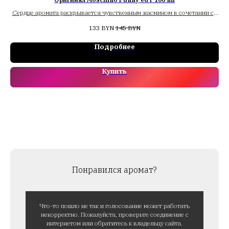
Сердце аромата раскрывается чувственным жасмином в сочетании со
свежими нотами пиона, который привносит легкий налет невинности,
133
BYN
145
BYN
дополняя прохладой зеленого чая.
Подробнее
Купить
Понравился аромат?
Что-то пошло не так и голосование может работать
некорректно. Пожалуйста, проверьте соединение с
интернетом или обратитесь к владельцу сайта.