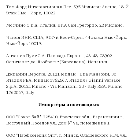
Том Форд Интернатионал Ллс. 595 Мэдисон Авеню, 18-Й
Этаж Нью - Йорк, 10022
Мосчино С.п.а. Италия, ВИА Сан Грегорио, 28 Милано.
Чанел ИНК. США, 9 57-й Вест-Стрит, 44 этажа Нью-Йорк,
Нью-Йорк 10019.
Антонио Пуиг С.А. Площадь Европы, 46-48, 08902
Оспиталет-де-Льобрегат (Барселона), Испания.
Джианни Версаче, 20121 Милан - Виа Манзони, 38-
Италия РЕА. Милан 1762567, Италия / Gianni Versace
S.p.A. 20121 Milano - Via Manzoni, 38 - Italy REA. Milano
1762567, Italy
Импортёры и поставщики:
ООО "Сокол бай", 225410, Брестская обл., Барановичи г.,
Восточный Посёлок ул., дом № 9а, помещение 1
ООО "Парфюмерия Опт", г. Минск, Ольшевского Н.М. ул.,