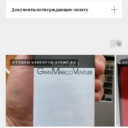
Документы потверждающие оплату
ОТЗЫВЫ КЛИЕНТОВ SCENT.BY
ОТ