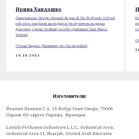
Ирина Хандошко
Н
Заказывала Giorgio Armani Acqua di Gio Profondo 100 ml
В
edp евро парфюм на подарок (получатель подарка
п
доволен, очень стойкие) и себе оригинал Gian Marco
с
Venturi
О
Отзыв Яндекс (Нажмите что бы перейти)
2
10.10.2025
Изготовители:
Йеанне Ланвин С.А. 15 Фобур Сент-Оноре, 75008
Париж-8Э-округе Парижа, Франция.
Lattafa Perfumes Industries L.L.C., Industrial Area,
industrial Area 11, Sharjah, United Arab Emirates