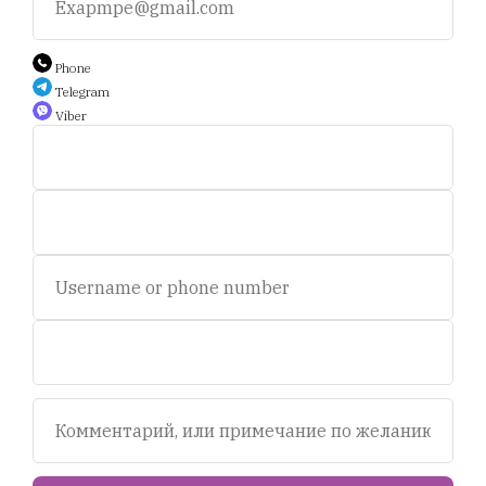
+375 44 588 9 566
Phone
Telegram
Viber
Auction.scent.by@gmail.com
Беларусь, Минск, пр-т. Дзержинского 5.
Пн-пт, с 11 до 19 ч.
Сб - с 11 до 16 ч. Воскресенье - выходной.
© 2020-2025 Площадка интернет аукционов "Scent.by".
УНП693281358