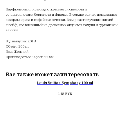
Парфюмерная пирамида открывается свежими и
сочными нотами бергамота и фиалки. В сердце звучат изысканные
аккорды ириса и кофейные оттенки. Завершает звучание мягкий
шлейф, составленный из древесных акцентов пачули и гурманской
ванили.
Год выпуска: 2018
Объём: 100 ml
Пол: Женский
Производство: Европа и ОАЭ
Вас также может заинтересовать
Louis Vuitton Symphony 100 ml
148
BYN