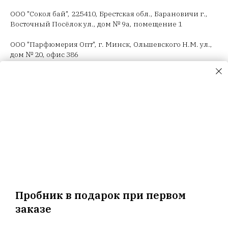
ООО "Сокол бай", 225410, Брестская обл., Барановичи г.,
Восточный Посёлок ул., дом № 9а, помещение 1
ООО "Парфюмерия Опт", г. Минск, Ольшевского Н.М. ул.,
дом № 20, офис 386
ООО "Селектив логистик", г. Минск, Загородный 3-й пер.,
4В, пом.14
ООО "Триовист", 220020, г. Минск, Победителей пр., дом
№ 100, офис 203 ИП Корсак Л.И., 220106, г. Минск, пер.
Соколянский, дом № 30.
ООО "Релуи Бел", УНП 100417087
Республика Беларусь, 220062 г. Минск, пр-т Победителей,
д. 104, оф. 26. Государственная регистрация МИД
02.08.1993
Пробник в подарок при первом
заказе
Главная
Магазин
Новости
Доставка