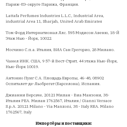
Париж-8Э-округе Парижа, Франция.
Lattafa Perfumes Industries L.L.C., Industrial Area,
industrial Area 11, Sharjah, United Arab Emirates
Том Форд Интернатионал Ллс. 595 Мэдисон Авеню, 18-Й
Этаж Нью - Йорк, 10022
Мосчино С.п.а. Италия, ВИА Сан Грегорио, 28 Милано.
Чанел ИНК. США, 9 57-й Вест-Стрит, 44 этажа Нью-Йорк,
Нью-Йорк 10019.
Антонио Пуиг С.А. Площадь Европы, 46-48, 08902
Оспиталет-де-Льобрегат (Барселона), Испания.
Джианни Версаче, 20121 Милан - Виа Манзони, 38-
Италия РЕА. Милан 1762567, Италия / Gianni Versace
S.p.A. 20121 Milano - Via Manzoni, 38 - Italy REA. Milano
1762567, Italy
Импортёры и поставщики: