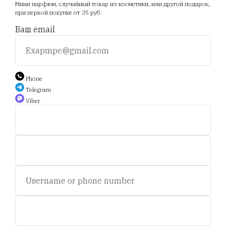
Мини парфюм, случайный товар из косметики, или другой подарок,
Акции
Отзывы
Прайс
при первой покупке от 35 руб
Ваш email
+375 25 794 81 89
+375 44 588 9 566
Phone
Telegram
Viber
Auction.scent.by@gmail.com
Беларусь, Минск, пр-т. Дзержинского 5.
Пн-пт, с 11 до 19 ч.
Сб - с 11 до 16 ч. Воскресенье - выходной.
© 2020-2025 Площадка интернет аукционов "Scent.by".
УНП693281358