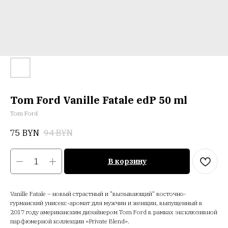
Tom Ford Vanille Fatale edP 50 ml
Tom Ford
75
BYN
94
BYN
В корзину
Vanille Fatale – новый страстный и "вызывающий" восточно-
гурманский унисекс-аромат для мужчин и женщин, выпущенный в
2017 году американским дизайнером Tom Ford в рамках эксклюзивной
парфюмерной коллекции «Private Blend».