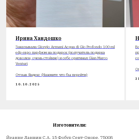
Ирина Хандошко
Н
Заказывала Giorgio Armani Acqua di Gio Profondo 100 ml
В
edp евро парфюм на подарок (получатель подарка
п
доволен, очень стойкие) и себе оригинал Gian Marco
с
Venturi
О
Отзыв Яндекс (Нажмите что бы перейти)
2
10.10.2025
Изготовители:
Йеанне Ланвин С.А. 15 Фобур Сент-Оноре, 75008