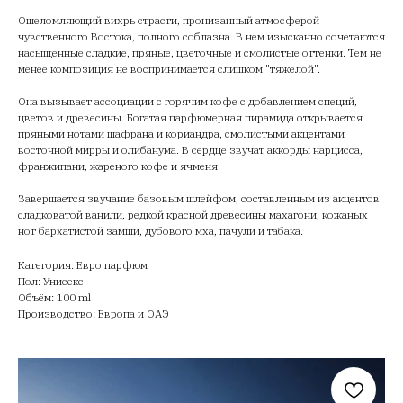
Ошеломляющий вихрь страсти, пронизанный атмосферой
чувственного Востока, полного соблазна. В нем изысканно сочетаются
насыщенные сладкие, пряные, цветочные и смолистые оттенки. Тем не
менее композиция не воспринимается слишком "тяжелой".
Она вызывает ассоциации с горячим кофе с добавлением специй,
цветов и древесины. Богатая парфюмерная пирамида открывается
пряными нотами шафрана и кориандра, смолистыми акцентами
восточной мирры и олибанума. В сердце звучат аккорды нарцисса,
франжипани, жареного кофе и ячменя.
Завершается звучание базовым шлейфом, составленным из акцентов
сладковатой ванили, редкой красной древесины махагони, кожаных
нот бархатистой замши, дубового мха, пачули и табака.
Категория: Евро парфюм
Пол: Унисекс
Объём: 100 ml
Производство: Европа и ОАЭ