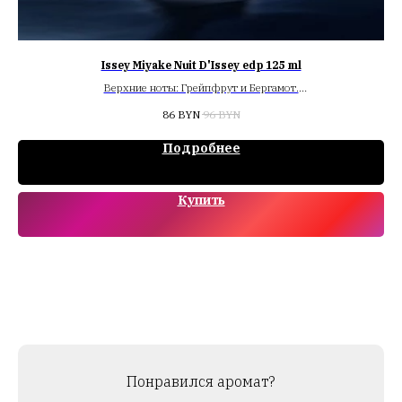
Issey Miyake Nuit D'Issey edp 125 ml
Верхние ноты: Грейпфрут и Бергамот.
Средние ноты: Кожа, Древесные ноты, Специи, Черный перец и
86
BYN
96
BYN
Ветивер.
Базовые ноты: Ладан, Эбеновое дерево, Бобы тонка и Пачули.
Подробнее
Купить
Понравился аромат?