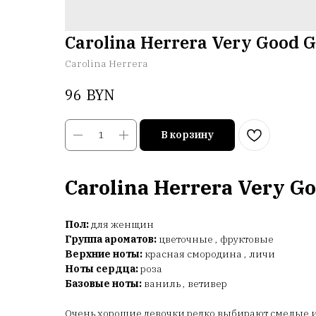
Carolina Herrera Very Good Gi
Carolina Herrera
BYN
96
В корзину
Carolina Herrera Very Go
Пол:
для женщин
Группа ароматов:
цветочные , фруктовые
Верхние ноты:
красная смородина , личи
Ноты сердца:
роза
Базовые ноты:
ваниль , ветивер
Очень хорошие девочки редко выбирают смелые 