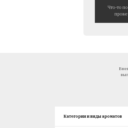
Что-то п
прове
Внеш
вып
Категории и виды ароматов