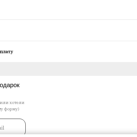
плату
подарок
 или хотели
ту форму)
il