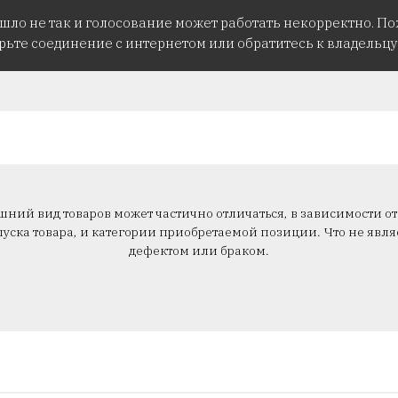
ошло не так и голосование может работать некорректно. По
рьте соединение с интернетом или обратитесь к владельцу 
ний вид товаров может частично отличаться, в зависимости от
уска товара, и категории приобретаемой позиции. Что не явля
дефектом или браком.