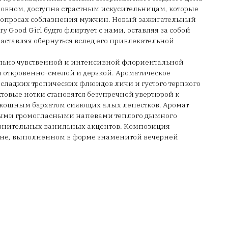
основном, доступна страстным искусительницам, которые
вопросах соблазнения мужчин. Новый зажигательный
y Good Girl будто флиртует с нами, оставляя за собой
аставляя обернуться вслед его привлекательной
мально чувственной и интенсивной флориентальной
я откровенно-смелой и дерзкой. Ароматическое
сладких тропических флюидов личи и густого терпкого
товые нотки становятся безупречной увертюрой к
оскошным бархатом сияющих алых лепестков. Аромат
щными громогласными напевами теплого дымного
лазнительных ванильных акцентов. Композиция
не, выполненном в форме знаменитой вечерней