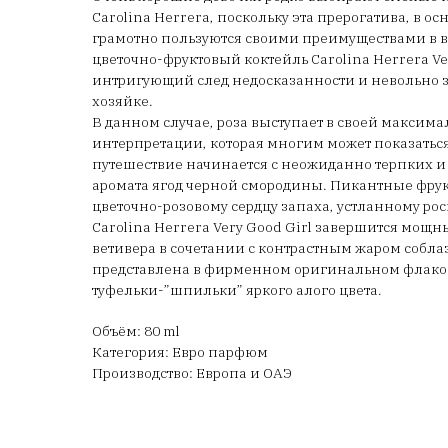
Carolina Herrera, поскольку эта прерогатива, в 
грамотно пользуются своими преимуществами в 
цветочно-фруктовый коктейль Carolina Herrera Ver
интригующий след недосказанности и невольно з
хозяйке.
В данном случае, роза выступает в своей макси
интерпретации, которая многим может показатьс
путешествие начинается с неожиданно терпких и 
аромата ягод черной смородины. Пикантные фрук
цветочно-розовому сердцу запаха, устланному р
Carolina Herrera Very Good Girl завершится мо
ветивера в сочетании с контрастным жаром соб
представлена в фирменном оригинальном флако
туфельки-”шпильки” яркого алого цвета.
Объём: 80 ml
Категория: Евро парфюм
Производство: Европа и ОАЭ