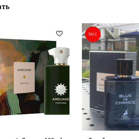
ать
SALE