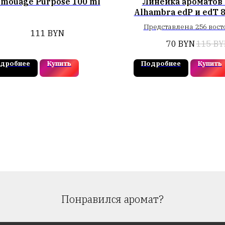
mouage Purpose 100 ml
Линейка ароматов 
Alhambra edP и edT 
Представлена 256 вос
111
BYN
ароматами повтор
70
BYN
115
BY
популярные бренды.
ранний аромат создан в 
дробнее
Купить
Подробнее
Купить
последний в 2025-м.
парфюм разрабатыва
вниманием к деталям, 
высококачественные ин
Понравился аромат?