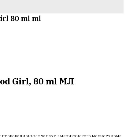
rl 80 ml ml
od Girl, 80 ml МЛ
и провокационные запахи американского модного дома