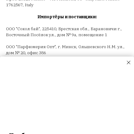
1762567, Italy
Импортёры и поставщики:
ООО "Сокол бай", 225410, Брестская обл., Барановичи г.,
Восточный Посёлок ул., дом № 9а, помещение 1
ООО "Парфюмерия Опт", г. Минск, Ольшевского Н.М. ул.,
дом № 20, офис 386
ООО "Селектив логистик", г. Минск, Загородный 3-й пер.,
4В, пом.14
ООО "Триовист", 220020, г. Минск, Победителей пр., дом
№ 100, офис 203 ИП Корсак Л.И., 220106, г. Минск, пер.
Соколянский, дом № 30.
ООО "Релуи Бел", УНП 100417087
Республика Беларусь, 220062 г. Минск, пр-т Победителей,
д. 104, оф. 26. Государственная регистрация МИД
02.08.1993