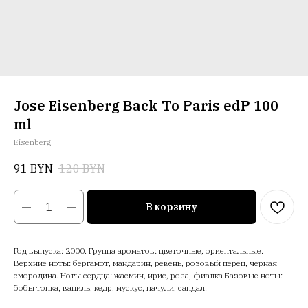
Jose Eisenberg Back To Paris edP 100
ml
Eisenberg
91
BYN
120
BYN
В корзину
Год выпуска: 2000. Группа ароматов: цветочные, ориентальные.
Верхние ноты: бергамот, мандарин, ревень, розовый перец, черная
смородина. Ноты сердца: жасмин, ирис, роза, фиалка Базовые ноты:
бобы тонка, ваниль, кедр, мускус, пачули, сандал.