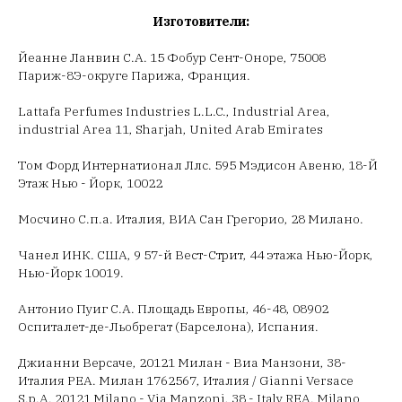
Изготовители:
Йеанне Ланвин С.А. 15 Фобур Сент-Оноре, 75008
Париж-8Э-округе Парижа, Франция.
Lattafa Perfumes Industries L.L.C., Industrial Area,
industrial Area 11, Sharjah, United Arab Emirates
Том Форд Интернатионал Ллс. 595 Мэдисон Авеню, 18-Й
Этаж Нью - Йорк, 10022
Мосчино С.п.а. Италия, ВИА Сан Грегорио, 28 Милано.
Чанел ИНК. США, 9 57-й Вест-Стрит, 44 этажа Нью-Йорк,
Нью-Йорк 10019.
Антонио Пуиг С.А. Площадь Европы, 46-48, 08902
Оспиталет-де-Льобрегат (Барселона), Испания.
Джианни Версаче, 20121 Милан - Виа Манзони, 38-
Италия РЕА. Милан 1762567, Италия / Gianni Versace
S.p.A. 20121 Milano - Via Manzoni, 38 - Italy REA. Milano