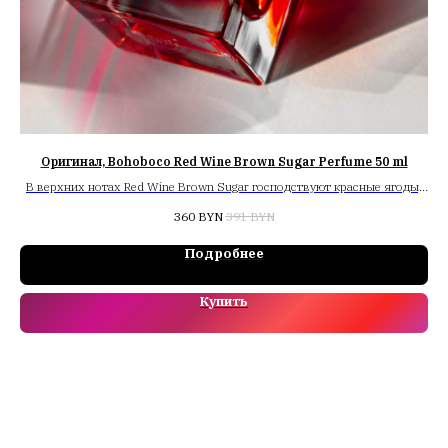
Оригинал, Bohoboco Red Wine Brown Sugar Perfume 50 ml
В верхних нотах Red Wine Brown Sugar господствуют красные ягоды,
сухофрукты, малина. Средние ноты: красное вино, кедр, пачули.
360
BYN
391
BYN
Базовые ноты: ликер, кожа, тростниковый сахар, карамель
Подробнее
Купить