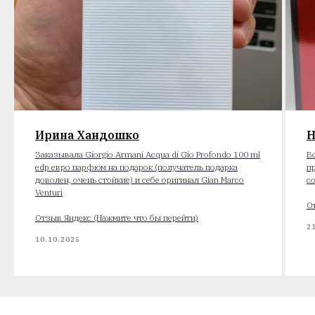
Ирина Хандошко
Н
Заказывала Giorgio Armani Acqua di Gio Profondo 100 ml
В
edp евро парфюм на подарок (получатель подарка
п
доволен, очень стойкие) и себе оригинал Gian Marco
с
Venturi
О
Отзыв Яндекс (Нажмите что бы перейти)
2
10.10.2025