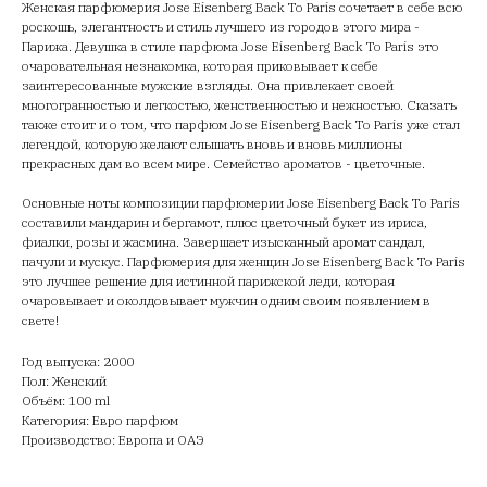
Женская парфюмерия Jose Eisenberg Back To Paris сочетает в себе всю
роскошь, элегантность и стиль лучшего из городов этого мира -
Парижа. Девушка в стиле парфюма Jose Eisenberg Back To Paris это
очаровательная незнакомка, которая приковывает к себе
заинтересованные мужские взгляды. Она привлекает своей
многогранностью и легкостью, женственностью и нежностью. Сказать
также стоит и о том, что парфюм Jose Eisenberg Back To Paris уже стал
легендой, которую желают слышать вновь и вновь миллионы
прекрасных дам во всем мире. Семейство ароматов - цветочные.
Основные ноты композиции парфюмерии Jose Eisenberg Back To Paris
составили мандарин и бергамот, плюс цветочный букет из ириса,
фиалки, розы и жасмина. Завершает изысканный аромат сандал,
пачули и мускус. Парфюмерия для женщин Jose Eisenberg Back To Paris
это лучшее решение для истинной парижской леди, которая
очаровывает и околдовывает мужчин одним своим появлением в
свете!
Год выпуска: 2000
Пол: Женский
Объём: 100 ml
Категория: Евро парфюм
Производство: Европа и ОАЭ