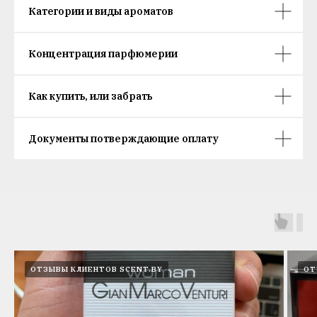
Категории и виды ароматов
Концентрация парфюмерии
Как купить, или забрать
Документы потверждающие оплату
ОТЗЫВЫ КЛИЕНТОВ SCENT.BY
ОТ