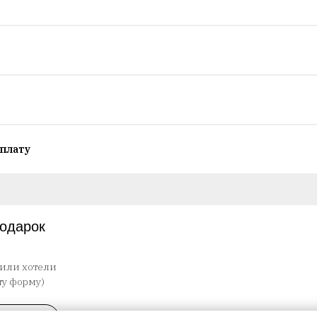
плату
подарок
 или хотели
ту форму)