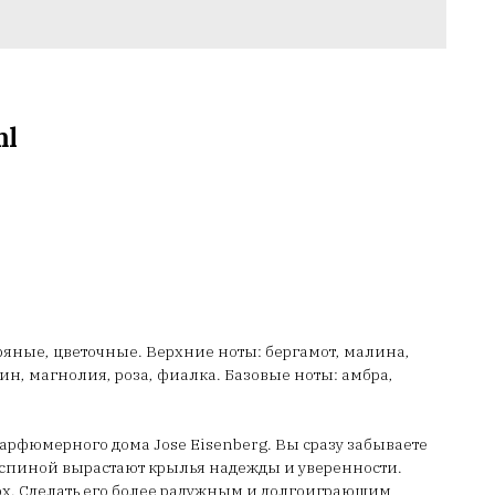
ml
пряные, цветочные. Верхние ноты: бергамот, малина,
н, магнолия, роза, фиалка. Базовые ноты: амбра,
 парфюмерного дома Jose Eisenberg. Вы сразу забываете
за спиной вырастают крылья надежды и уверенности.
х. Сделать его более радужным и долгоиграющим