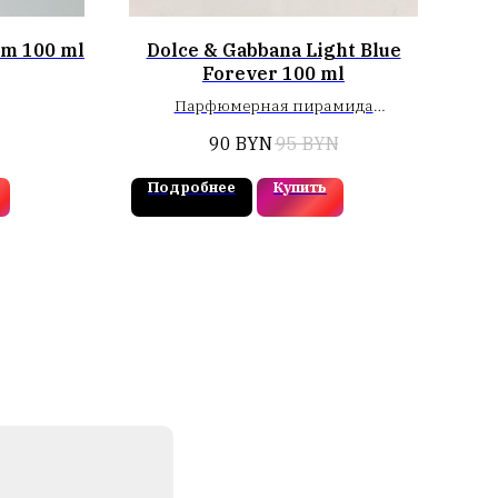
om 100 ml
Dolce & Gabbana Light Blue
A
Forever 100 ml
E
Парфюмерная пирамида
открывается искристыми
90
BYN
95
BYN
цитрусовыми нотами
калабрийского лимона, красного
Подробнее
Купить
П
апельсина и сочного зеленого
яблока.