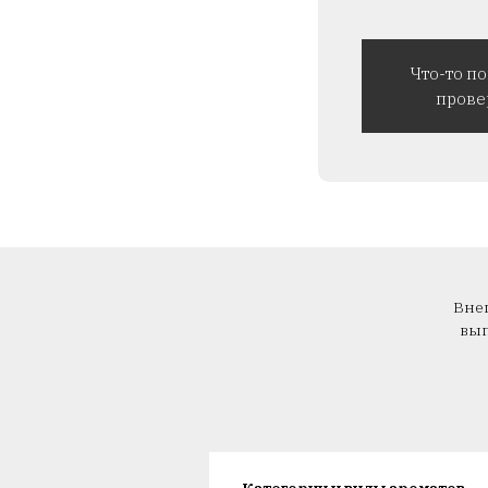
Что-то п
прове
Внеш
вып