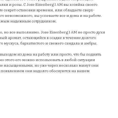
и и розы. С Jose Eisenberg I AM вы хозяйка своего
те секрет остановки времени, или обладаете сверх-
го невозможного, вы успеваете все и дома и на работе.
с самым надежным сотрудником.
, но все выполнимо. Jose Eisenberg I AM не просто духи
ый аромат, остающийся в осадке в течение долгого
о мускуса, бархатистого и свежего сандала и амбры.
ыходом из дома на работу или просто, что бы поднять
о этого его можно использовать в любой ситуации
не насыщенными, но уже через несколько минут они
х появлением они надолго обоснуются на вашем