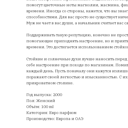
помогут цветочные ноты магнолии, жасмина, фиалк
времени. Иногда со стороны, кажется, что вы знае
способностями. Для вас просто не существует ниче
Муж не чает в вас души, а начальник считает ва
Поддерживать такую репутацию, конечно не просто
помогающие приподнять настроение, но и приятн
времени. Это достигается использованием стойког
Стойкие и солнечные духи лучше наносить перед в
себе настроение при походе по магазинам. Помим
каждый день. Пусть поначалу они кажутся излиш
поражают своей легкостью и изысканностью. С и
прикроватном столике.
Год выпуска: 2000
Пол: Женский
Объём: 100 ml
Категория: Евро парфюм
Производство: Европа и ОАЭ