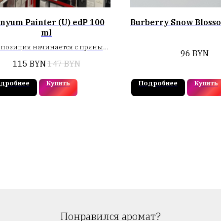
nyum Painter (U) edP 100
Burberry Snow Bloss
ml
позиция начинается с пряных
96
BYN
рдов черного перца, окутанных
115
BYN
147
BYN
хвойной свежестью
жевельника. В сердце – ноты
дробнее
Купить
Подробнее
Купить
расных водорослей, придают
аромату утонченность и
адочность. Финальные аккорды
учат теплыми нотами амбры,
евесного ветивера и нежного
мускуса
Понравился аромат?