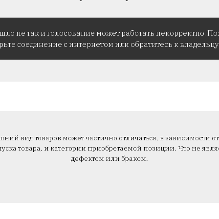
ошло не так и голосование может работать некорректно. По
рьте соединение с интернетом или обратитесь к владельцу 
ний вид товаров может частично отличаться, в зависимости от
уска товара, и категории приобретаемой позиции. Что не явля
дефектом или браком.