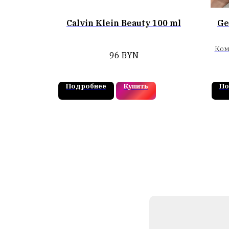
Calvin Klein Beauty 100 ml
Ge
Ком
96
BYN
акко
мож
Подробнее
Купить
По
к
заг
зв
др