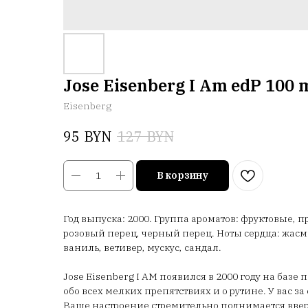
Jose Eisenberg I Am edP 100 
Eisenberg
BYN
BYN
95
127
В корзину
Год выпуска: 2000. Группа ароматов: фруктовые, 
розовый перец, черный перец. Ноты сердца: жасми
ваниль, ветивер, мускус, сандал.
Jose Eisenberg I AM появился в 2000 году на базе
обо всех мелких препятствиях и о рутине. У вас 
Ваше настроение стремительно поднимается ввер