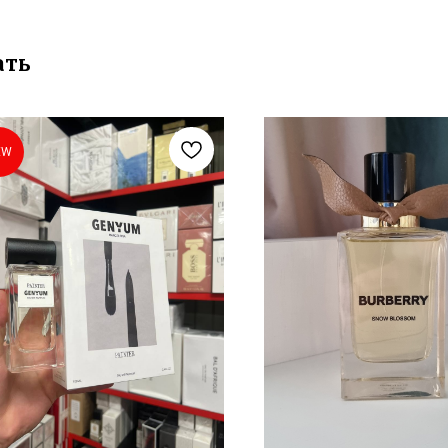
ать
EW