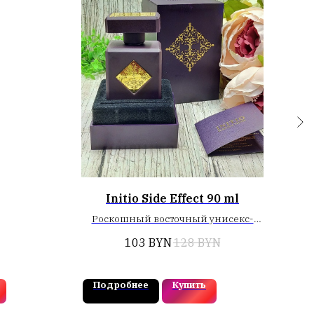
Initio Side Effect 90 ml
To
Роскошный восточный унисекс-
аромат для мужчин и
103
BYN
128
BYN
женщин. Пирамида композиции
открывается теплыми нотами
табачных листьев. Завершает
Подробнее
Купить
П
звучание согревающий шлейф,
составленный из пикантных