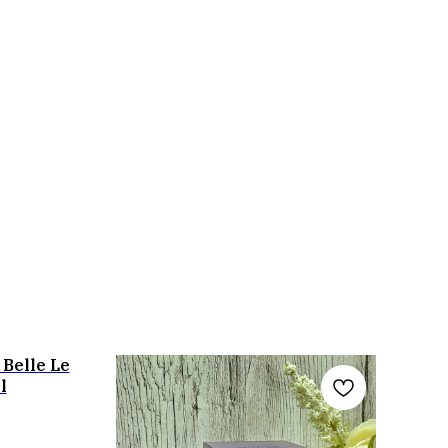
 Belle Le
l