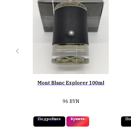
nso Pour
Mont Blanc Explorer 100ml
l
тся
96
BYN
иканского
N
оничный,
ный. В
Подробнее
Купить
По
табачных
адана