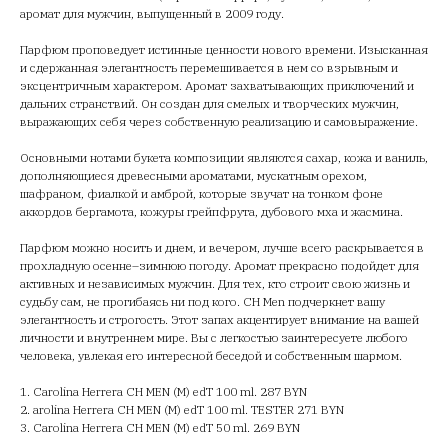
аромат для мужчин, выпущенный в 2009 году.
Парфюм проповедует истинные ценности нового времени. Изысканная
и сдержанная элегантность перемешивается в нем со взрывным и
эксцентричным характером. Аромат захватывающих приключений и
дальних странствий. Он создан для смелых и творческих мужчин,
выражающих себя через собственную реализацию и самовыражение.
Основными нотами букета композиции являются сахар, кожа и ваниль,
дополняющиеся древесными ароматами, мускатным орехом,
шафраном, фиалкой и амброй, которые звучат на тонком фоне
аккордов бергамота, кожуры грейпфрута, дубового мха и жасмина.
Парфюм можно носить и днем, и вечером, лучше всего раскрывается в
прохладную осенне–зимнюю погоду. Аромат прекрасно подойдет для
активных и независимых мужчин. Для тех, кто строит свою жизнь и
судьбу сам, не прогибаясь ни под кого. CH Men подчеркнет вашу
элегантность и строгость. Этот запах акцентирует внимание на вашей
личности и внутреннем мире. Вы с легкостью заинтересуете любого
человека, увлекая его интересной беседой и собственным шармом.
1. Carolina Herrera CH MEN (M) edT 100 ml. 287 BYN
2. arolina Herrera CH MEN (M) edT 100 ml. TESTER 271 BYN
3. Carolina Herrera CH MEN (M) edT 50 ml. 269 BYN