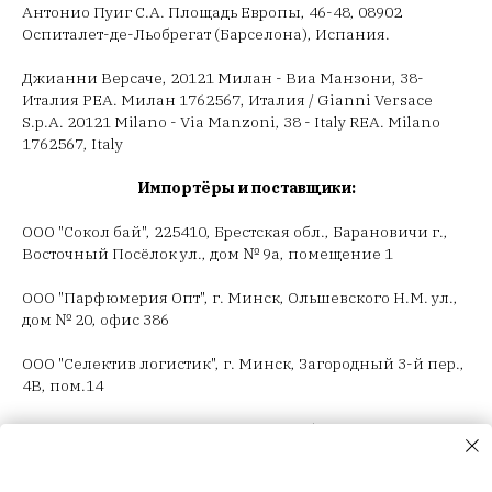
Антонио Пуиг С.А. Площадь Европы, 46-48, 08902
Оспиталет-де-Льобрегат (Барселона), Испания.
Джианни Версаче, 20121 Милан - Виа Манзони, 38-
Италия РЕА. Милан 1762567, Италия / Gianni Versace
S.p.A. 20121 Milano - Via Manzoni, 38 - Italy REA. Milano
1762567, Italy
Импортёры и поставщики:
ООО "Сокол бай", 225410, Брестская обл., Барановичи г.,
Восточный Посёлок ул., дом № 9а, помещение 1
ООО "Парфюмерия Опт", г. Минск, Ольшевского Н.М. ул.,
дом № 20, офис 386
ООО "Селектив логистик", г. Минск, Загородный 3-й пер.,
4В, пом.14
ООО "Триовист", 220020, г. Минск, Победителей пр., дом
№ 100, офис 203 ИП Корсак Л.И., 220106, г. Минск, пер.
Соколянский, дом № 30.