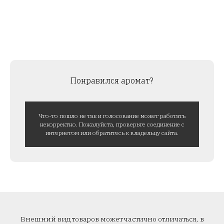
Понравился аромат?
Что-то пошло не так и голосование может работать
некорректно. Пожалуйста, проверьте соединение с
интернетом или обратитесь к владельцу сайта.
Внешний вид товаров может частично отличаться, в