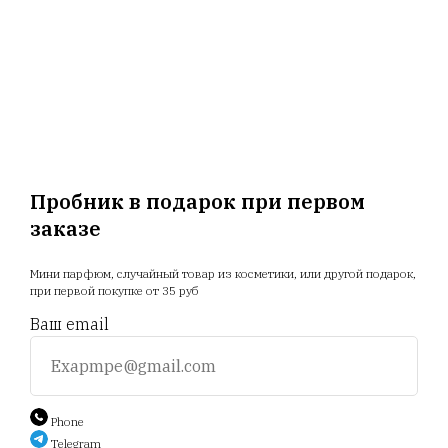
ООО "Релуи Бел", УНП 100417087
Республика Беларусь, 220062 г. Минск, пр-т Победителей,
д. 104, оф. 26. Государственная регистрация МИД
02.08.1993
Главная
Магазин
Новости
Доставка
Пробник в подарок при первом
Акции
Отзывы
Прайс
заказе
+375 25 794 81 89
Мини парфюм, случайный товар из косметики, или другой подарок,
при первой покупке от 35 руб
Ваш email
+375 44 588 9 566
Auction.scent.by@gmail.com
Phone
Telegram