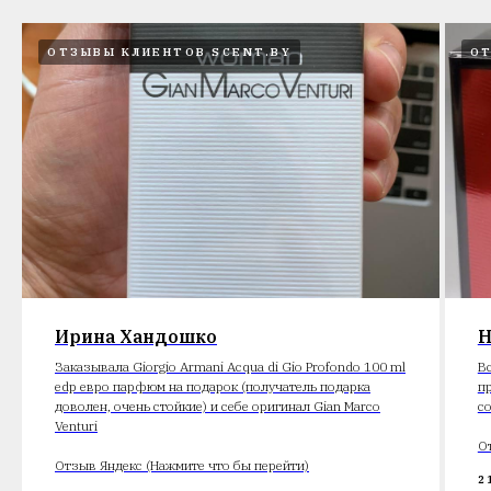
ОТЗЫВЫ КЛИЕНТОВ SCENT.BY
ОТ
Ирина Хандошко
Н
Заказывала Giorgio Armani Acqua di Gio Profondo 100 ml
В
edp евро парфюм на подарок (получатель подарка
п
доволен, очень стойкие) и себе оригинал Gian Marco
с
Venturi
О
Отзыв Яндекс (Нажмите что бы перейти)
2