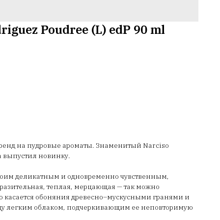
riguez Poudree (L) edP 90 ml
тренд на пудровые ароматы. Знаменитый Narciso
да выпустил новинку.
воим деликатным и одновременно чувственным,
разительная, теплая, мерцающая — так можно
о касается обоняния древесно–мускусными гранями и
ицу легким облаком, подчеркивающим ее неповторимую