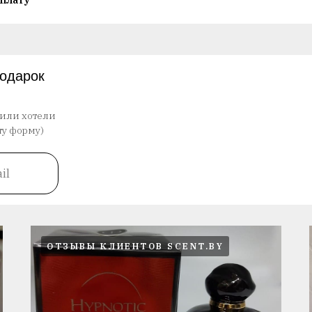
плату
подарок
 или хотели
ту форму)
il
ОТЗЫВЫ КЛИЕНТОВ SCENT.BY