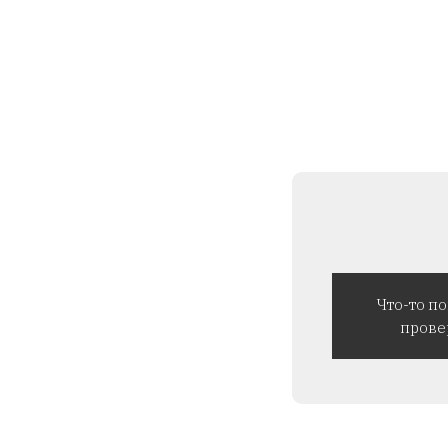
Что-то п
прове