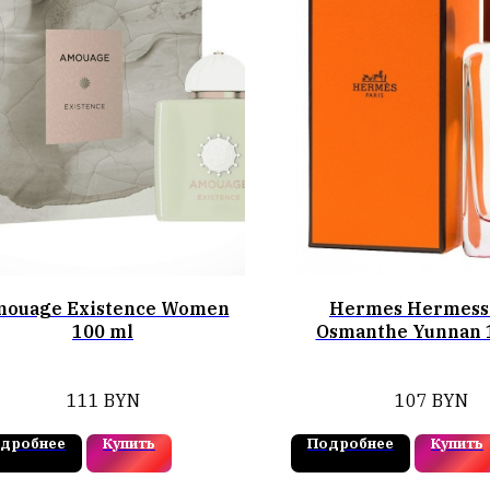
ouage Existence Women
Hermes Hermess
100 ml
Osmanthe Yunnan 
111
BYN
107
BYN
дробнее
Купить
Подробнее
Купить