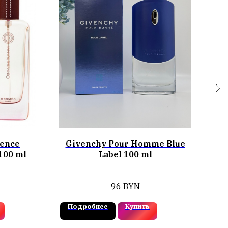
ence
Givenchy Pour Homme Blue
100 ml
Label 100 ml
96
BYN
Подробнее
Купить
П