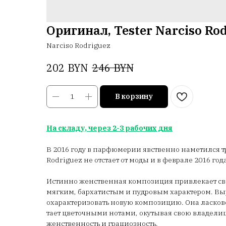
Оригинал, Tester Narciso Rod
Narciso Rodriguez
BYN
BYN
202
246
В корзину
На складу, через 2-3 рабочих дня
В 2016 году в парфюмерии явственно наметился 
Rodriguez не отстает от моды и в феврале 2016 го
Истинно женственная композиция привлекает с
мягким, бархатистым и пудровым характером. Вы
охарактеризовать новую композицию. Она ласков
тает цветочными нотами, окутывая свою владел
женственность и грациозность.