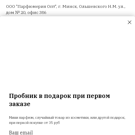
ООО "Парфюмерия Опт", г. Минск, Ольшевского Н.М. ул.,
дом № 20, офис 386
ООО "Селектив логистик", г. Минск, Загородный 3-й пер.,
4В, пом.14
ООО "Триовист", 220020, г. Минск, Победителей пр., дом
№ 100, офис 203 ИП Корсак Л.И., 220106, г. Минск, пер.
Соколянский, дом № 30.
ООО "Релуи Бел", УНП 100417087
Республика Беларусь, 220062 г. Минск, пр-т Победителей,
д. 104, оф. 26. Государственная регистрация МИД
02.08.1993
Пробник в подарок при первом
заказе
Главная
Магазин
Новости
Доставка
Мини парфюм, случайный товар из косметики, или другой подарок,
Акции
Отзывы
Прайс
при первой покупке от 35 руб
Ваш email