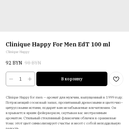
Clinique Happy For Men EdT 100 ml
Clinique Happy
92
BYN
98
BYN
В корзину
Clinique Happy for men — аромат для мужчин, выпущенный в 1999 году.
Потрясающий озоновый запах, пропитанный древесными и цветочно–
цитрусовыми нотами, подарит вам незабываемые впечатления. Он
взрывается ярким фейерверком, окутывая вас неотразимым
ароматом. Стильный стеклянный флакончик облачен в оранжевые
тона: этот цвет символизирует счастье и несет с собой неподдельную
радость.