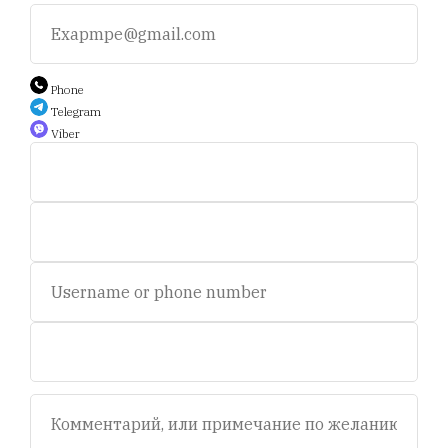
+375 25 794 81 89
+375 44 588 9 566
Phone
Telegram
Viber
Auction.scent.by@gmail.com
Беларусь, Минск, пр-т. Дзержинского 5.
Пн-пт, с 11 до 19 ч.
Сб - с 11 до 16 ч. Воскресенье - выходной.
© 2020-2025 Площадка интернет аукционов "Scent.by".
УНП693281358