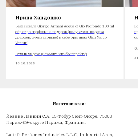
Ирина Хандошко
Н
Заказывала Giorgio Armani Acqua di Gio Profondo 100 ml
В
edp евро парфюм на подарок (получатель подарка
п
доволен, очень стойкие) и себе оригинал Gian Marco
с
Venturi
О
Отзыв Яндекс (Нажмите что бы перейти)
2
10.10.2025
Изготовители:
Йеанне Ланвин С.А. 15 Фобур Сент-Оноре, 75008
Париж-8Э-округе Парижа, Франция.
Lattafa Perfumes Industries L.L.C., Industrial Area,