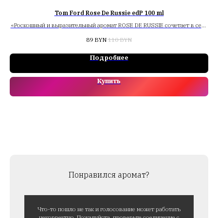
Tom Ford Rose De Russie edP 100 ml
«Роскошный и выразительный аромат ROSE DE RUSSIE сочетает в себе
Пи
аккорд черной русской кожи и насыщенные цветочные ноты»
89
BYN
110
BYN
м
Подробнее
Купить
Понравился аромат?
Что-то пошло не так и голосование может работать
некорректно. Пожалуйста, проверьте соединение с