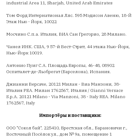
industrial Area 11, Sharjah, United Arab Emirates
Том Форд Интернатионал Ллс. 595 Мэдисон Авеню, 18-Й
Этаж Нью - Йорк, 10022
Мосчино С.п.а. Италия, ВИА Сан Грегорио, 28 Милано.
Чанел ИНК. США, 9 57-й Вест-Стрит, 44 этажа Нью-Йорк,
Нью-Йорк 10019.
Антонио Пуиг С.А. Площадь Европы, 46-48, 08902
Оспиталет-де-Льобрегат (Барселона), Испания.
Джианни Версаче, 20121 Милан - Виа Манзони, 38-
Италия РЕА. Милан 1762567, Италия / Gianni Versace
S.p.A. 20121 Milano - Via Manzoni, 38 - Italy REA. Milano
1762567, Italy
Импортёры и поставщики:
ООО "Сокол бай", 225410, Брестская обл., Барановичи г.,
Восточный Посёлок ул., дом № 9а, помещение 1