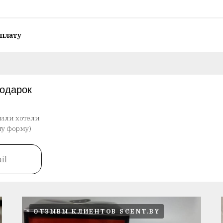
плату
подарок
 или хотели
ту форму)
il
ОТЗЫВЫ КЛИЕНТОВ SCENT.BY