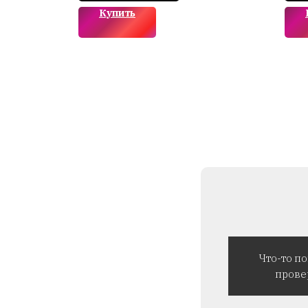
Купить
Что-то п
прове