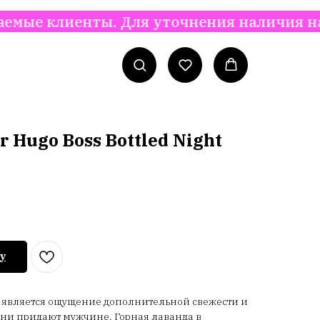
енты. Для уточнения наличия на складе, ц
r Hugo Boss Bottled Night
у
t является ощущение дополнительной свежести и
они придают мужчине. Горная лаванда в