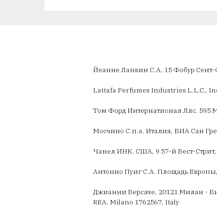
Йеанне Ланвин С.А. 15 Фобур Сент-
Lattafa Perfumes Industries L.L.C., I
Том Форд Интернатионал Ллс. 595 М
Мосчино С.п.а. Италия, ВИА Сан Гр
Чанел ИНК. США, 9 57-й Вест-Стрит,
Антонио Пуиг С.А. Площадь Европы, 
Джианни Версаче, 20121 Милан - Виа 
REA. Milano 1762567, Italy