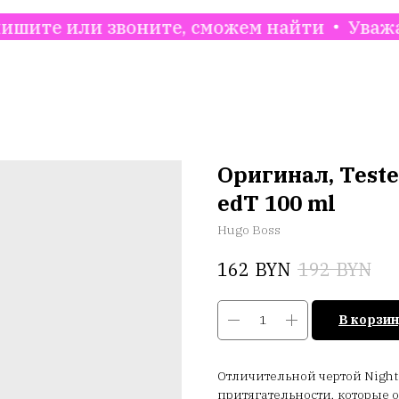
ли звоните, сможем найти
Уважаемые кли
Оригинал, Teste
edT 100 ml
Hugo Boss
BYN
BYN
162
192
В корзин
Отличительной чертой Nigh
притягательности, которые 