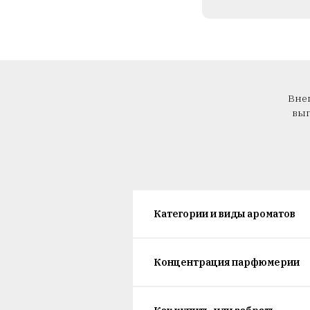
Внеш
вып
Категории и виды ароматов
Концентрация парфюмерии