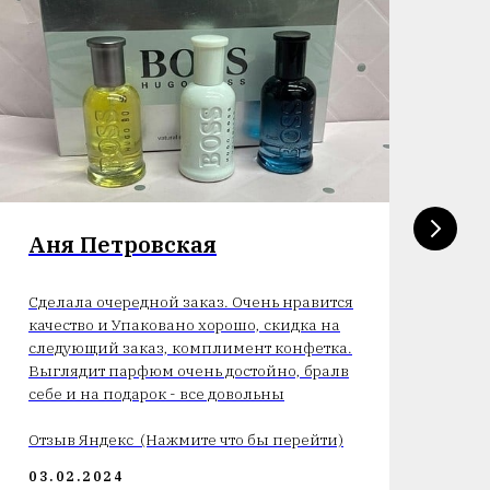
Аня Петровская
А
От
Сделала очередной заказ. Очень нравится
по
качество и Упаковано хорошо, скидка на
до
следующий заказ, комплимент конфетка.
Ра
Выглядит парфюм очень достойно, бралв
On
себе и на подарок - все довольны
От
Отзыв Яндекс (Нажмите что бы перейти)
22
03.02.2024