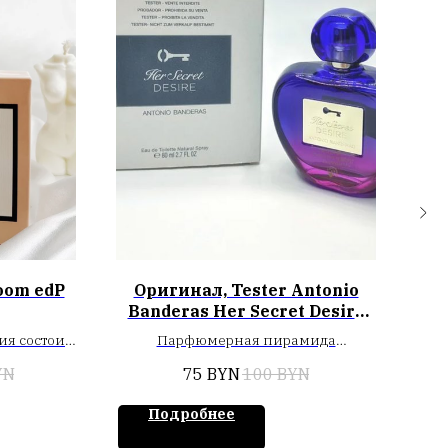
oom edP
Оригинал, Tester Antonio
Banderas Her Secret Desire
(L) edT 80 ml
я состоит
Парфюмерная пирамида
в жасмина
открывается цитрусовыми нотами
YN
75
BYN
100
BYN
хатисто-
бергамота в сочетании с сочной
оторые
малиной. В сердце звучит
Подробнее
ся дымным
цветочный букет из жасмина
иса и
Самбак и нероли, окутанный