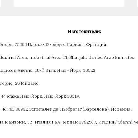
Изготовители:
Оноре, 75008 Париж-8Э-округе Парижа, Франция.
ndustrial Area, industrial Area 11, Sharjah, United Arab Emirates
эдисон Авеню, 18-Й Этаж Нью - Йорк, 10022
егорио, 28 Милано.
 44 этажа Нью-Йорк, Нью-Йорк 10019.
46-48, 08902 Оспиталет-де-Льобрегат (Барселона), Испания.
Манзони, 38- Италия РЕА. Милан 1762567, Италия / Gianni Versac