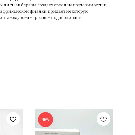
 листьев березы создает ореол неповторимости и
й африканской фиалки придает некоторую
есины «лауро–амарелло» подчеркивает
Thi
NEW