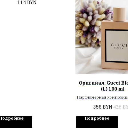
114
BYN
Оригинал, Gucci Bl
(L) 100 ml
Парфюмерная композици
из элегантных акценто
358
BYN
426
B
самбак и пьянящей, бар
медовой туберозы, к
Подробнее
Подробнее
гармонично дополняют
оттенками корня ир