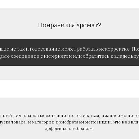
Понравился аромат?
ошло не так и голосование может работать некорректно. По
рьте соединение с интернетом или обратитесь к владельцу 
ний вид товаров может частично отличаться, в зависимости от
уска товара, и категории приобретаемой позиции. Что не явля
дефектом или браком.