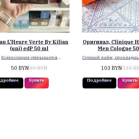
ian L'Heure Verte By Kilian
Оригинал, Clinique 
(uni) edP 50 ml
Men Cologne 50
Композиция открывается
Сочный лайм, прохладн
орьковато-зелеными нотами
ноты, сладкий мандари
50
BYN
69
BYN
103
BYN
115
B
сента (полыни) в сочетании с
цитрусы, освежающие 
ым кипарисом. В сердце звучат
ноты, фрезия, хрупкий
дробнее
Купить
Подробнее
Купить
устые аккорды лакричника и
весенний ландыш, нежн
листьев фиалки
кипарис, мускус, дерево Г