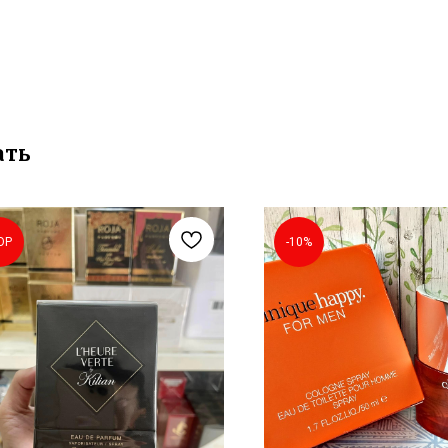
ать
OP
-10%