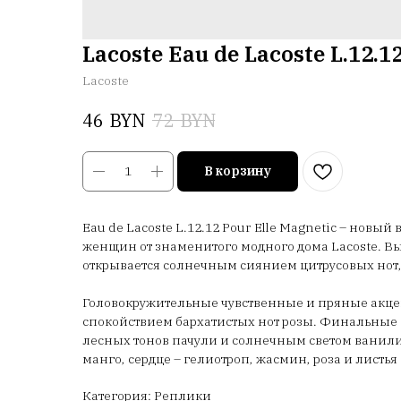
Lacoste Eau de Lacoste L.12.1
Lacoste
BYN
BYN
46
72
В корзину
Eau de Lacoste L.12.12 Pour Elle Magnetic – нов
женщин от знаменитого модного дома Lacoste. В
открывается солнечным сиянием цитрусовых нот, 
Головокружительные чувственные и пряные акце
спокойствием бархатистых нот розы. Финальные 
лесных тонов пачули и солнечным светом ванили
манго, сердце – гелиотроп, жасмин, роза и листья
Категория: Реплики