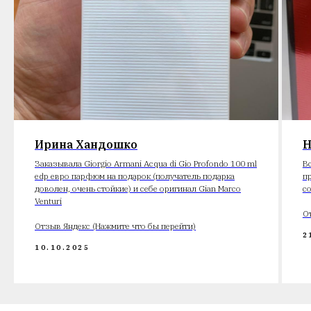
Ирина Хандошко
Н
Заказывала Giorgio Armani Acqua di Gio Profondo 100 ml
В
edp евро парфюм на подарок (получатель подарка
п
доволен, очень стойкие) и себе оригинал Gian Marco
с
Venturi
О
Отзыв Яндекс (Нажмите что бы перейти)
2
10.10.2025