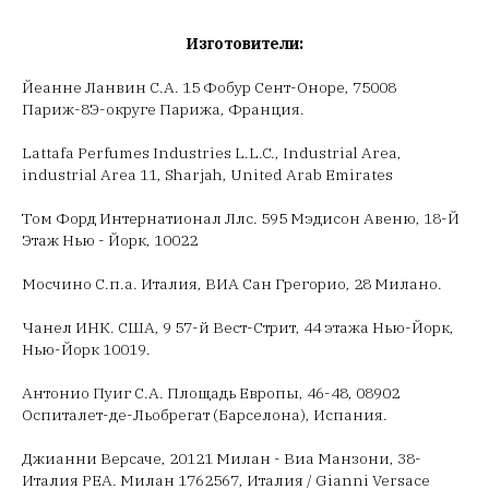
Изготовители:
Йеанне Ланвин С.А. 15 Фобур Сент-Оноре, 75008
Париж-8Э-округе Парижа, Франция.
Lattafa Perfumes Industries L.L.C., Industrial Area,
industrial Area 11, Sharjah, United Arab Emirates
Том Форд Интернатионал Ллс. 595 Мэдисон Авеню, 18-Й
Этаж Нью - Йорк, 10022
Мосчино С.п.а. Италия, ВИА Сан Грегорио, 28 Милано.
Чанел ИНК. США, 9 57-й Вест-Стрит, 44 этажа Нью-Йорк,
Нью-Йорк 10019.
Антонио Пуиг С.А. Площадь Европы, 46-48, 08902
Оспиталет-де-Льобрегат (Барселона), Испания.
Джианни Версаче, 20121 Милан - Виа Манзони, 38-
Италия РЕА. Милан 1762567, Италия / Gianni Versace