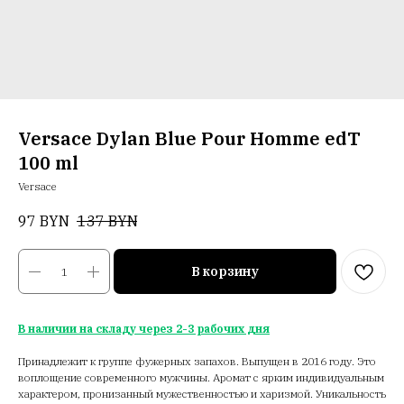
Versace Dylan Blue Pour Homme edT
100 ml
Versace
97
BYN
137
BYN
В корзину
В наличии на складу через 2-3 рабочих дня
Принадлежит к группе фужерных запахов. Выпущен в 2016 году. Это
воплощение современного мужчины. Аромат с ярким индивидуальным
характером, пронизанный мужественностью и харизмой. Уникальность