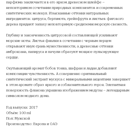
парфюма заключается в его ярком древесном шлейфе –
неповторимом сочетании природных компонентов и современных
синтетических молекул. Изысканные оттенки натуральных
ингредиентов: цитруса, бергамота, грейпфрута и листьев фигового
дерева придают запаху неповторимую средиземноморскую свежесть.
Глубину и законченность цитрусовой составляющей усиливают
морские ноты. Листья фиалки в сочетании с черным перцем
открывают иную грань мужественности, а древесные оттенки
амброксана, папируса и пачули образуют мощное пульсирующее
сердце.
Окутывающий аромат бобов тонка, шафран и ладан добавляют
композиции чувственность. А совершенно оригинальный
синтетический экстракт мускуса с минеральными акцентами завершает
в этом аромате образ яркого и соблазнительного героя. Элегантная
поверхность флакона украшена изображением медузы – легендарным
символом модного дома.
Год выпуска: 2017
Объём: 100 ml
Пол: Мужской
Производство: Европа и ОАЭ