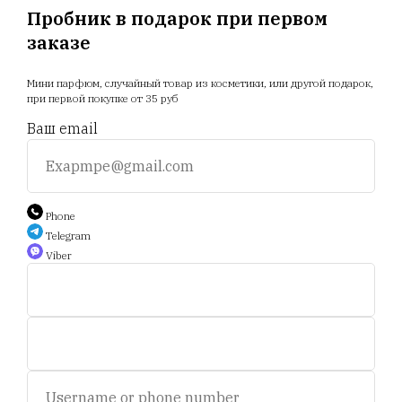
Пробник в подарок при первом
заказе
Главная
Магазин
Новости
Доставка
Мини парфюм, случайный товар из косметики, или другой подарок,
Акции
Отзывы
Прайс
при первой покупке от 35 руб
Ваш email
+375 25 794 81 89
+375 44 588 9 566
Phone
Telegram
Viber
Auction.scent.by@gmail.com
Беларусь, Минск, пр-т. Дзержинского 5.
Пн-пт, с 11 до 19 ч.
Сб - с 11 до 16 ч. Воскресенье - выходной.