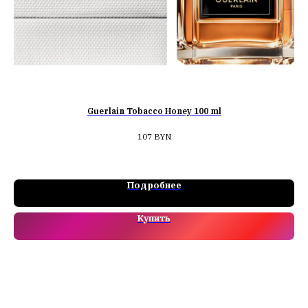
Guerlain Tobacco Honey 100 ml
107
BYN
бе
Подробнее
Купить