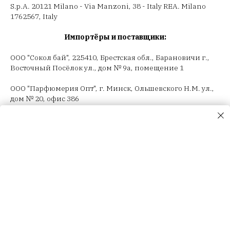
S.p.A. 20121 Milano - Via Manzoni, 38 - Italy REA. Milano
1762567, Italy
Импортёры и поставщики:
ООО "Сокол бай", 225410, Брестская обл., Барановичи г.,
Восточный Посёлок ул., дом № 9а, помещение 1
ООО "Парфюмерия Опт", г. Минск, Ольшевского Н.М. ул.,
дом № 20, офис 386
ООО "Селектив логистик", г. Минск, Загородный 3-й пер.,
4В, пом.14
ООО "Триовист", 220020, г. Минск, Победителей пр., дом
№ 100, офис 203 ИП Корсак Л.И., 220106, г. Минск, пер.
Соколянский, дом № 30.
ООО "Релуи Бел", УНП 100417087
Республика Беларусь, 220062 г. Минск, пр-т Победителей,
д. 104, оф. 26. Государственная регистрация МИД
02.08.1993