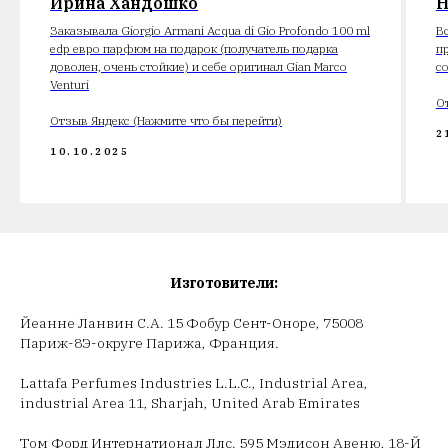
Ирина Хандошко
Н
Заказывала Giorgio Armani Acqua di Gio Profondo 100 ml
В
edp евро парфюм на подарок (получатель подарка
п
доволен, очень стойкие) и себе оригинал Gian Marco
с
Venturi
О
Отзыв Яндекс (Нажмите что бы перейти)
2
10.10.2025
Изготовители:
Йеанне Ланвин С.А. 15 Фобур Сент-Оноре, 75008
Париж-8Э-округе Парижа, Франция.
Lattafa Perfumes Industries L.L.C., Industrial Area,
industrial Area 11, Sharjah, United Arab Emirates
Том Форд Интернатионал Ллс. 595 Мэдисон Авеню, 18-Й