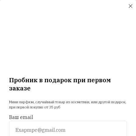
ООО "Селектив логистик", г. Минск, Загородный 3-й пер.,
4В, пом.14
ООО "Триовист", 220020, г. Минск, Победителей пр., дом
№ 100, офис 203 ИП Корсак Л.И., 220106, г. Минск, пер.
Соколянский, дом № 30.
ООО "Релуи Бел", УНП 100417087
Республика Беларусь, 220062 г. Минск, пр-т Победителей,
д. 104, оф. 26. Государственная регистрация МИД
02.08.1993
Пробник в подарок при первом
заказе
Главная
Магазин
Новости
Доставка
Мини парфюм, случайный товар из косметики, или другой подарок,
Акции
Отзывы
Прайс
при первой покупке от 35 руб
Ваш email
+375 25 794 81 89