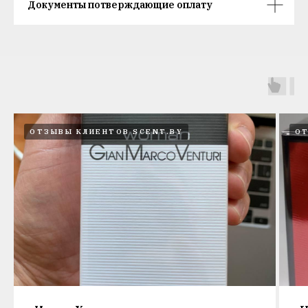
Документы потверждающие оплату
ОТЗЫВЫ КЛИЕНТОВ SCENT.BY
ОТ