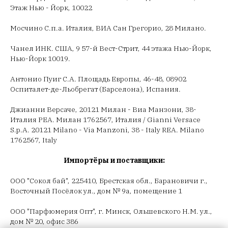
Этаж Нью - Йорк, 10022
Мосчино С.п.а. Италия, ВИА Сан Грегорио, 28 Милано.
Чанел ИНК. США, 9 57-й Вест-Стрит, 44 этажа Нью-Йорк,
Нью-Йорк 10019.
Антонио Пуиг С.А. Площадь Европы, 46-48, 08902
Оспиталет-де-Льобрегат (Барселона), Испания.
Джианни Версаче, 20121 Милан - Виа Манзони, 38-
Италия РЕА. Милан 1762567, Италия / Gianni Versace
S.p.A. 20121 Milano - Via Manzoni, 38 - Italy REA. Milano
1762567, Italy
Импортёры и поставщики:
ООО "Сокол бай", 225410, Брестская обл., Барановичи г.,
Восточный Посёлок ул., дом № 9а, помещение 1
ООО "Парфюмерия Опт", г. Минск, Ольшевского Н.М. ул.,
дом № 20, офис 386