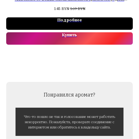
воссоединяется в страстном танце со сладким, спелым красным
145
BYN
169
BYN
яблоком. Легкий, едва неуловимый жасмин оттеняется фрезией.
Подробнее
Купить
Понравился аромат?
Что-то пошло не так и голосование может работать
некорректно. Пожалуйста, проверьте соединение с
интернетом или обратитесь к владельцу сайта.