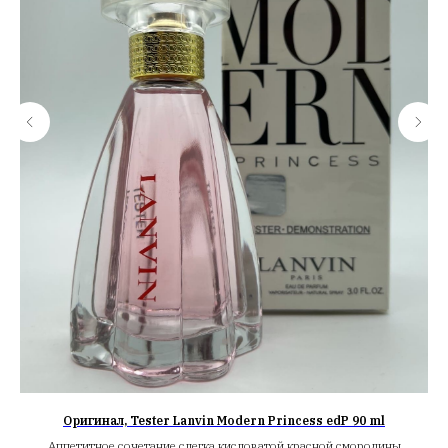
Оригинал, Tester Lanvin Modern Princess edP 90 ml
Аппетитное сочетание слегка кисловатой красной смородины
Не