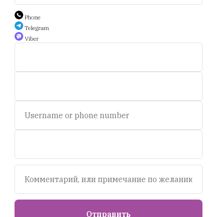
+375 44 588 9 566
Phone
Telegram
Viber
Auction.scent.by@gmail.com
Беларусь, Минск, пр-т. Дзержинского 5.
Пн-пт, с 11 до 19 ч.
Сб - с 11 до 16 ч. Воскресенье - выходной.
© 2020-2025 Площадка интернет аукционов "Scent.by".
УНП693281358
Отправить
Tilda
Made on