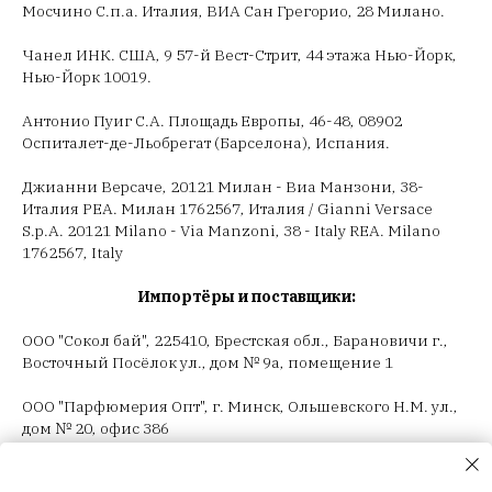
Мосчино С.п.а. Италия, ВИА Сан Грегорио, 28 Милано.
Чанел ИНК. США, 9 57-й Вест-Стрит, 44 этажа Нью-Йорк,
Нью-Йорк 10019.
Антонио Пуиг С.А. Площадь Европы, 46-48, 08902
Оспиталет-де-Льобрегат (Барселона), Испания.
Джианни Версаче, 20121 Милан - Виа Манзони, 38-
Италия РЕА. Милан 1762567, Италия / Gianni Versace
S.p.A. 20121 Milano - Via Manzoni, 38 - Italy REA. Milano
1762567, Italy
Импортёры и поставщики:
ООО "Сокол бай", 225410, Брестская обл., Барановичи г.,
Восточный Посёлок ул., дом № 9а, помещение 1
ООО "Парфюмерия Опт", г. Минск, Ольшевского Н.М. ул.,
дом № 20, офис 386
ООО "Селектив логистик", г. Минск, Загородный 3-й пер.,