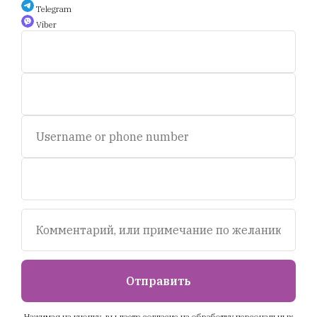
Telegram
Viber
Auction.scent.by@gmail.com
Беларусь, Минск, пр-т. Дзержинского 5.
Пн-пт, с 11 до 19 ч.
Сб - с 11 до 16 ч. Воскресенье - выходной.
© 2020-2025 Площадка интернет аукционов "Scent.by".
УНП693281358
Отправить
Tilda
Made on
Нажимая на кнопку, вы даете согласие на обработку персональных