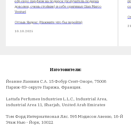
edp евро парфюм на подарок (получатель подарка
п
доволен, очень стойкие) и себе оригинал Gian Marco
с
Venturi
О
Отзыв Яндекс (Нажмите что бы перейти)
2
10.10.2025
Изготовители:
Йеанне Ланвин С.А. 15 Фобур Сент-Оноре, 75008
Париж-8Э-округе Парижа, Франция.
Lattafa Perfumes Industries L.L.C., Industrial Area,
industrial Area 11, Sharjah, United Arab Emirates
Том Форд Интернатионал Ллс. 595 Мэдисон Авеню, 18-Й
Этаж Нью - Йорк, 10022