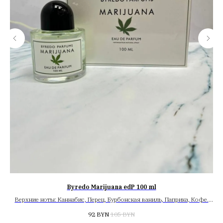
Byredo Marijuana edP 100 ml
Верхние ноты: Каннабис, Перец, Бурбонская ваниль, Паприка, Кофе.
Средние ноты: Эбеновое дерево, Табак, Мексиканский шоколад.
92
BYN
105
BYN
Базовые ноты: Кедр, Пачули, Сандал.