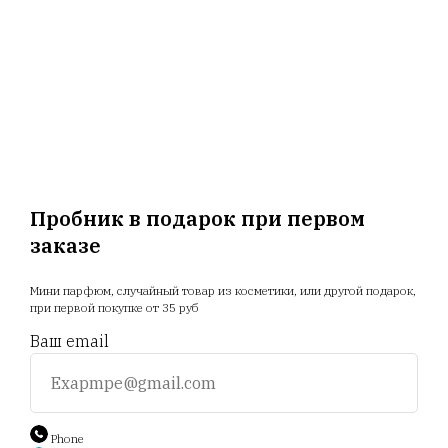
4В, пом.14
ООО "Триовист", 220020, г. Минск, Победителей пр., дом
№ 100, офис 203 ИП Корсак Л.И., 220106, г. Минск, пер.
Соколянский, дом № 30.
ООО "Релуи Бел", УНП 100417087
Республика Беларусь, 220062 г. Минск, пр-т Победителей,
д. 104, оф. 26. Государственная регистрация МИД
02.08.1993
Пробник в подарок при первом
заказе
Главная
Магазин
Новости
Доставка
Мини парфюм, случайный товар из косметики, или другой подарок,
Акции
Отзывы
Прайс
при первой покупке от 35 руб
Ваш email
+375 25 794 81 89
+375 44 588 9 566
Phone