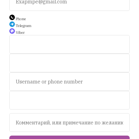
+375 44 588 9 566
Phone
Telegram
Viber
Auction.scent.by@gmail.com
Беларусь, Минск, пр-т. Дзержинского 5.
Пн-пт, с 11 до 19 ч.
Сб - с 11 до 16 ч. Воскресенье - выходной.
© 2020-2025 Площадка интернет аукционов "Scent.by".
УНП693281358