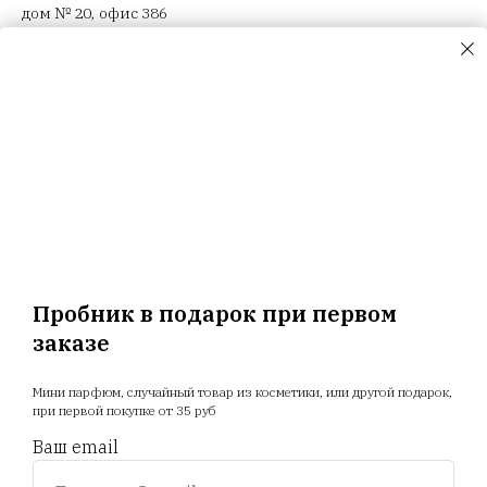
дом № 20, офис 386
ООО "Селектив логистик", г. Минск, Загородный 3-й пер.,
4В, пом.14
ООО "Триовист", 220020, г. Минск, Победителей пр., дом
№ 100, офис 203 ИП Корсак Л.И., 220106, г. Минск, пер.
Соколянский, дом № 30.
ООО "Релуи Бел", УНП 100417087
Республика Беларусь, 220062 г. Минск, пр-т Победителей,
д. 104, оф. 26. Государственная регистрация МИД
02.08.1993
Пробник в подарок при первом
заказе
Главная
Магазин
Новости
Доставка
Мини парфюм, случайный товар из косметики, или другой подарок,
Акции
Отзывы
Прайс
при первой покупке от 35 руб
Ваш email
+375 25 794 81 89