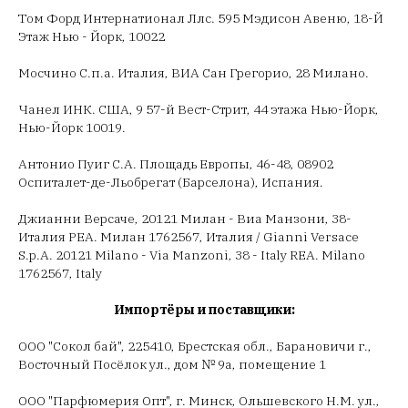
Том Форд Интернатионал Ллс. 595 Мэдисон Авеню, 18-Й
Этаж Нью - Йорк, 10022
Мосчино С.п.а. Италия, ВИА Сан Грегорио, 28 Милано.
Чанел ИНК. США, 9 57-й Вест-Стрит, 44 этажа Нью-Йорк,
Нью-Йорк 10019.
Антонио Пуиг С.А. Площадь Европы, 46-48, 08902
Оспиталет-де-Льобрегат (Барселона), Испания.
Джианни Версаче, 20121 Милан - Виа Манзони, 38-
Италия РЕА. Милан 1762567, Италия / Gianni Versace
S.p.A. 20121 Milano - Via Manzoni, 38 - Italy REA. Milano
1762567, Italy
Импортёры и поставщики:
ООО "Сокол бай", 225410, Брестская обл., Барановичи г.,
Восточный Посёлок ул., дом № 9а, помещение 1
ООО "Парфюмерия Опт", г. Минск, Ольшевского Н.М. ул.,