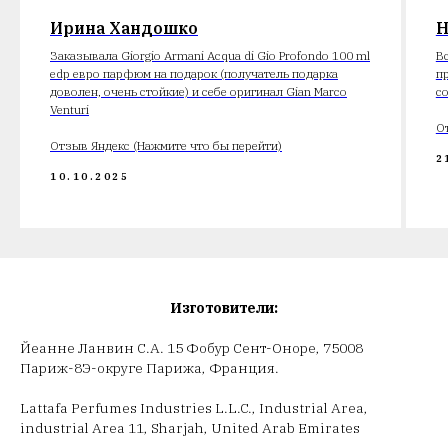
Ирина Хандошко
Н
Заказывала Giorgio Armani Acqua di Gio Profondo 100 ml
В
edp евро парфюм на подарок (получатель подарка
п
доволен, очень стойкие) и себе оригинал Gian Marco
с
Venturi
О
Отзыв Яндекс (Нажмите что бы перейти)
2
10.10.2025
Изготовители:
Йеанне Ланвин С.А. 15 Фобур Сент-Оноре, 75008
Париж-8Э-округе Парижа, Франция.
Lattafa Perfumes Industries L.L.C., Industrial Area,
industrial Area 11, Sharjah, United Arab Emirates