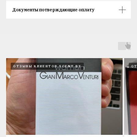
Документы потверждающие оплату
ОТЗЫВЫ КЛИЕНТОВ SCENT.BY
ОТ