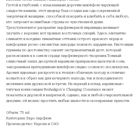
Густой и глубокий, с изысканным дорогим шлейфом чарующей
сладости ванили, этот шедевр был создан как ода современной
энергичной женщине, способной покорить и влюбить в себя любого,
кто затронет волшебные струны ее чувственной души.
Трехступенчатое раскрытие парфюмерной пирамиды начинает
звучать с верхних нот пряных восточных специй. Здесь элегантно
сливаются воедино пикантные оттенки острого красного перца и
камфорные резко-смолистые аккорды зеленого кардамона. Настоящие
гурманы по достоинству оценят экстравагантный дуэт, который
расположился в самом сердце парфюмерного творения.Томный
сливочный запах десертной карамели приправлен щепоткой соли,
завораживая причудливым шлейфом сладко-соленого послевкусия.
Аромат идеально раскроется в теплую облачную погоду и отлично
вольется в образ как для вечернего выхода, так и повседневного
шоппинга или дружеской встречи. На первый взгляд, карамельно-
тягучая композиция Penhaligon's Changing Constance может
показаться дерзкой и капризной, однако, как и любой очаровательной
девушке, ей можно простить любые шалости и своенравные прихоти.
Объём: 75 ml
Категория: Евро парфюм
Производство: Европа и ОАЭ