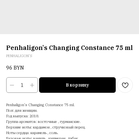
Penhaligon's Changing Constance 75 ml
PENHALIGON’S
96
BYN
В корзину
Penhaligon's Changing Constance 75 ml.
Пол: для женщин.
Год выпуска: 2018.
Группа ароматов: восточные , гурманские.
Верхние ноты: кардамон , стручковый перец.
Ноты сердца: карамель , соль.
Базовые ноты: ваниль , кашмеран , табак.