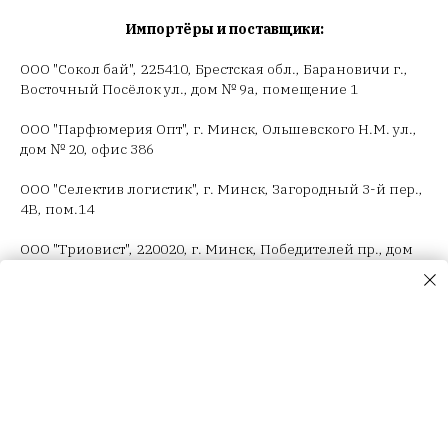
Импортёры и поставщики:
ООО "Сокол бай", 225410, Брестская обл., Барановичи г.,
Восточный Посёлок ул., дом № 9а, помещение 1
ООО "Парфюмерия Опт", г. Минск, Ольшевского Н.М. ул.,
дом № 20, офис 386
ООО "Селектив логистик", г. Минск, Загородный 3-й пер.,
4В, пом.14
ООО "Триовист", 220020, г. Минск, Победителей пр., дом
№ 100, офис 203 ИП Корсак Л.И., 220106, г. Минск, пер.
Соколянский, дом № 30.
ООО "Релуи Бел", УНП 100417087
Республика Беларусь, 220062 г. Минск, пр-т Победителей,
д. 104, оф. 26. Государственная регистрация МИД
02.08.1993