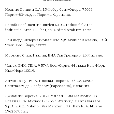
Йеанне Ланвин С.А. 15 Фобур Сент-Оноре, 75008
Париж-8Э-округе Парижа, Франция.
Lattafa Perfumes Industries L.L.C., Industrial Area,
industrial Area 11, Sharjah, United Arab Emirates
Том Форд Интернатионал Ллс. 595 Мэдисон Авеню, 18-Й
Этаж Нью - Йорк, 10022
Мосчино С.п.а. Италия, ВИА Сан Грегорио, 28 Милано.
Чанел ИНК. США, 9 57-й Вест-Стрит, 44 этажа Нью-Йорк,
Нью-Йорк 10019.
Антонио Пуиг С.А. Площадь Европы, 46-48, 08902
Оспиталет-де-Льобрегат (Барселона), Испания.
Джианни Версаче, 20121 Милан - Виа Манзони, 38-
Италия РЕА. Милан 1762567, Италия / Gianni Versace
S.p.A. 20121 Milano - Via Manzoni, 38 - Italy REA. Milano
1762567, Italy