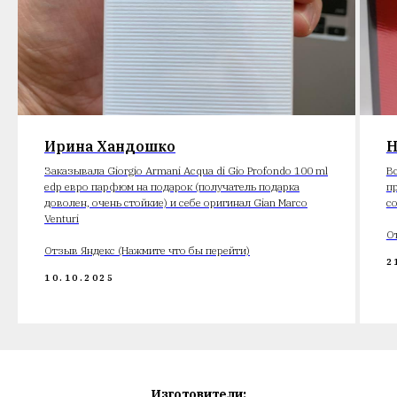
Ирина Хандошко
Н
Заказывала Giorgio Armani Acqua di Gio Profondo 100 ml
В
edp евро парфюм на подарок (получатель подарка
п
доволен, очень стойкие) и себе оригинал Gian Marco
с
Venturi
О
Отзыв Яндекс (Нажмите что бы перейти)
2
10.10.2025
Изготовители: