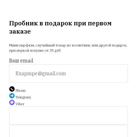
Главная
Магазин
Новости
Доставка
Акции
Отзывы
Прайс
Пробник в подарок при первом
заказе
+375 25 794 81 89
Мини парфюм, случайный товар из косметики, или другой подарок,
при первой покупке от 35 руб
+375 44 588 9 566
Ваш email
Auction.scent.by@gmail.com
Phone
Telegram
Viber
Беларусь, Минск, пр-т. Дзержинского 5.
Пн-пт, с 11 до 19 ч.
Сб - с 11 до 16 ч. Воскресенье - выходной.
© 2020-2025 Площадка интернет аукционов "Scent.by".