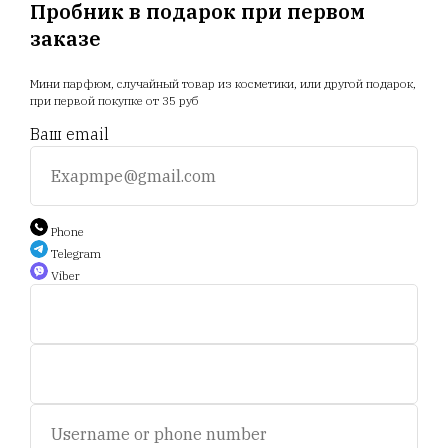
Пробник в подарок при первом
заказе
Главная
Магазин
Новости
Доставка
Мини парфюм, случайный товар из косметики, или другой подарок,
Акции
Отзывы
Прайс
при первой покупке от 35 руб
Ваш email
+375 25 794 81 89
+375 44 588 9 566
Phone
Telegram
Viber
Auction.scent.by@gmail.com
Беларусь, Минск, пр-т. Дзержинского 5.
Пн-пт, с 11 до 19 ч.
Сб - с 11 до 16 ч. Воскресенье - выходной.