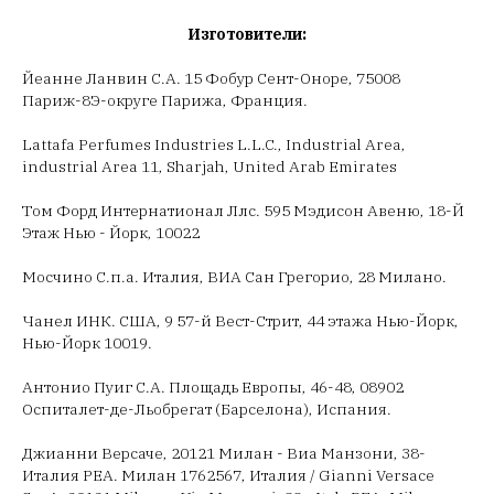
Изготовители:
Йеанне Ланвин С.А. 15 Фобур Сент-Оноре, 75008
Париж-8Э-округе Парижа, Франция.
Lattafa Perfumes Industries L.L.C., Industrial Area,
industrial Area 11, Sharjah, United Arab Emirates
Том Форд Интернатионал Ллс. 595 Мэдисон Авеню, 18-Й
Этаж Нью - Йорк, 10022
Мосчино С.п.а. Италия, ВИА Сан Грегорио, 28 Милано.
Чанел ИНК. США, 9 57-й Вест-Стрит, 44 этажа Нью-Йорк,
Нью-Йорк 10019.
Антонио Пуиг С.А. Площадь Европы, 46-48, 08902
Оспиталет-де-Льобрегат (Барселона), Испания.
Джианни Версаче, 20121 Милан - Виа Манзони, 38-
Италия РЕА. Милан 1762567, Италия / Gianni Versace