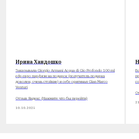
Ирина Хандошко
Н
Заказывала Giorgio Armani Acqua di Gio Profondo 100 ml
В
edp евро парфюм на подарок (получатель подарка
п
доволен, очень стойкие) и себе оригинал Gian Marco
с
Venturi
О
Отзыв Яндекс (Нажмите что бы перейти)
2
10.10.2025