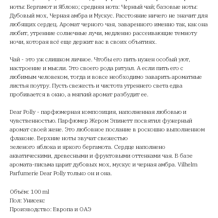
ноты: Бергамот и Яблоко; средняя нота: Черный чай; базовые ноты:
Дубовый мох, Черная амбра и Мускус. Расстояние ничего не значит для
любящих сердец. Аромат черного чая, заваренного именно так, как она
любит, утренние солнечные лучи, медленно рассеивающие темноту
ночи, которая всё еще держит вас в своих объятиях.
Чай - это уж слишком личное. Чтобы его пить нужен особый уют,
настроение и мысли. Это своего рода ритуал. А если пить его с
любимым человеком, тогда и вовсе необходимо заварить ароматные
листья поутру. Пусть свежесть и чистота утреннего света едва
пробивается в окно, а мягкий аромат разбудит ее.
Dear Polly - парфюмерная композиция, наполненная любовью и
чувственностью. Парфюмер Жером Эпинетт посвятил фужерный
аромат своей жене. Это любовное послание в роскошно выполненном
флаконе. Верхние ноты звучат свежестью
зеленого яблока и яркого бергамота. Сердце наполнено
акватическими, древесными и фруктовыми оттенками чая. В базе
аромата-письма царит дубовых мох, мускус и черная амбра. Vilhelm
Parfumerie Dear Polly только он и она.
Объём: 100 ml
Пол: Унисекс
Производство: Европа и ОАЭ