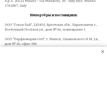
S.p.A. 20121 Milano - Via Manzoni, 38 - Italy REA. Milano
1762567, Italy
Импортёры и поставщики:
ООО "Сокол бай", 225410, Брестская обл., Барановичи г.,
Восточный Посёлок ул., дом № 9а, помещение 1
ООО "Парфюмерия Опт", г. Минск, Ольшевского Н.М. ул.,
дом № 20, офис 386
ООО "Селектив логистик", г. Минск, Загородный 3-й пер.,
4В, пом.14
ООО "Триовист", 220020, г. Минск, Победителей пр., дом
№ 100, офис 203 ИП Корсак Л.И., 220106, г. Минск, пер.
Соколянский, дом № 30.
ООО "Релуи Бел", УНП 100417087
Республика Беларусь, 220062 г. Минск, пр-т Победителей,
д. 104, оф. 26. Государственная регистрация МИД
02.08.1993