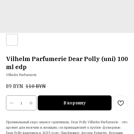
Vilhelm Parfumerie Dear Polly (uni) 100
ml edp
Vilhelm Parfumerie
89
BYN
110
BYN
В корзину
Премиальный евро аналог оригинала. Dear Polly Vilhelm Parfumerie - это
аромат для мужчин и женщин, он принадлежит к группе фужерные.
Dear Polly выпущен в 2015 году. Парфюмер: Jerome Epinette. Верхние