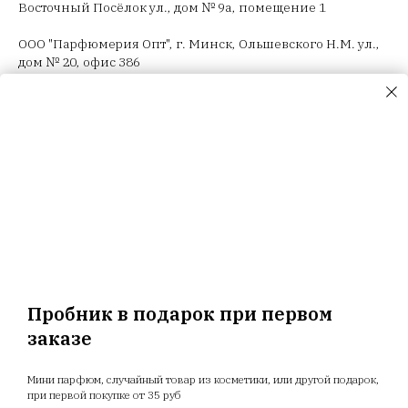
Восточный Посёлок ул., дом № 9а, помещение 1
ООО "Парфюмерия Опт", г. Минск, Ольшевского Н.М. ул.,
дом № 20, офис 386
ООО "Селектив логистик", г. Минск, Загородный 3-й пер.,
4В, пом.14
ООО "Триовист", 220020, г. Минск, Победителей пр., дом
№ 100, офис 203 ИП Корсак Л.И., 220106, г. Минск, пер.
Соколянский, дом № 30.
ООО "Релуи Бел", УНП 100417087
Республика Беларусь, 220062 г. Минск, пр-т Победителей,
д. 104, оф. 26. Государственная регистрация МИД
02.08.1993
Пробник в подарок при первом
заказе
Главная
Магазин
Новости
Доставка
Мини парфюм, случайный товар из косметики, или другой подарок,
Акции
Отзывы
Прайс
при первой покупке от 35 руб