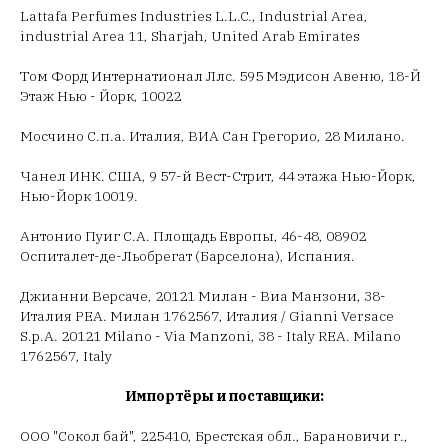
Lattafa Perfumes Industries L.L.C., Industrial Area,
industrial Area 11, Sharjah, United Arab Emirates
Том Форд Интернатионал Ллс. 595 Мэдисон Авеню, 18-Й
Этаж Нью - Йорк, 10022
Мосчино С.п.а. Италия, ВИА Сан Грегорио, 28 Милано.
Чанел ИНК. США, 9 57-й Вест-Стрит, 44 этажа Нью-Йорк,
Нью-Йорк 10019.
Антонио Пуиг С.А. Площадь Европы, 46-48, 08902
Оспиталет-де-Льобрегат (Барселона), Испания.
Джианни Версаче, 20121 Милан - Виа Манзони, 38-
Италия РЕА. Милан 1762567, Италия / Gianni Versace
S.p.A. 20121 Milano - Via Manzoni, 38 - Italy REA. Milano
1762567, Italy
Импортёры и поставщики:
ООО "Сокол бай", 225410, Брестская обл., Барановичи г.,