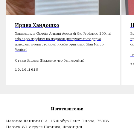
Ирина Хандошко
Н
Заказывала Giorgio Armani Acqua di Gio Profondo 100 ml
В
edp евро парфюм на подарок (получатель подарка
п
доволен, очень стойкие) и себе оригинал Gian Marco
с
Venturi
О
Отзыв Яндекс (Нажмите что бы перейти)
2
10.10.2025
Изготовители:
Йеанне Ланвин С.А. 15 Фобур Сент-Оноре, 75008
Париж-8Э-округе Парижа, Франция.