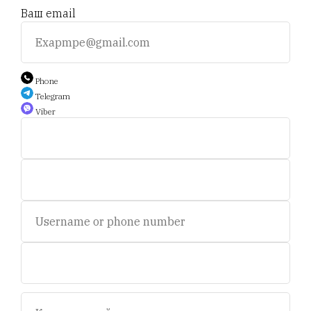
Ваш email
+375 25 794 81 89
+375 44 588 9 566
Phone
Telegram
Viber
Auction.scent.by@gmail.com
Беларусь, Минск, пр-т. Дзержинского 5.
Пн-пт, с 11 до 19 ч.
Сб - с 11 до 16 ч. Воскресенье - выходной.
© 2020-2025 Площадка интернет аукционов "Scent.by".
УНП693281358